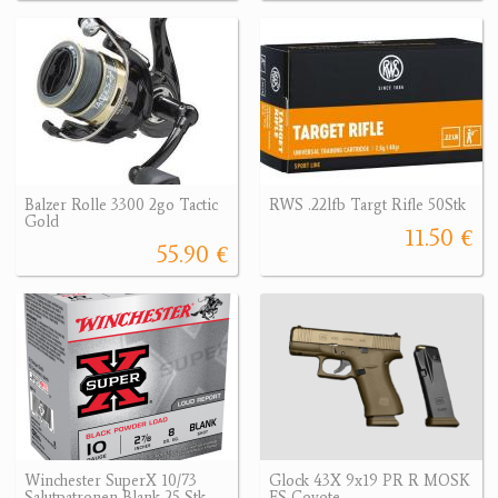
Balzer Rolle 3300 2go Tactic
RWS .22lfb Targt Rifle 50Stk
Gold
11.50 €
55.90 €
Winchester SuperX 10/73
Glock 43X 9x19 PR R MOSK
Salutpatronen Blank 25 Stk
FS Coyote