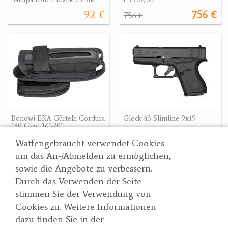
92 €
756 €
756 €
Bonowi EKA Gürtelh Cordura
Glock 43 Slimline 9x19
180 Grad 16"-20"
566.10 €
79.90 €
566.10 €
Waffengebraucht verwendet Cookies
um das An-/Abmelden zu ermöglichen,
sowie die Angebote zu verbessern.
Durch das Verwenden der Seite
Wertgarner 1820
Suche
stimmen Sie der Verwendung von
Jagd & SporthandelsgmbH
Partner
Cookies zu. Weitere Informationen
AGBs
Dr. Karl-Renner-Straße 48
dazu finden Sie in der
Datenschutzerklärung
4470 Enns