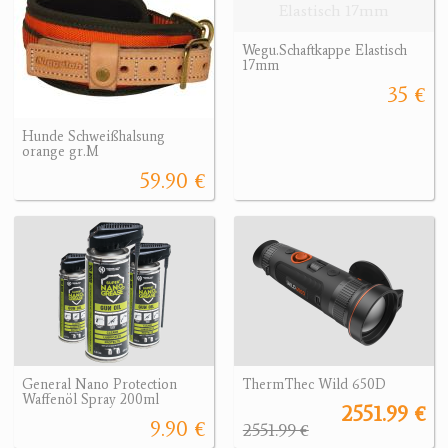
Wegu.Schaftkappe Elastisch
17mm
35 €
Hunde Schweißhalsung
orange gr.M
59.90 €
General Nano Protection
ThermThec Wild 650D
Waffenöl Spray 200ml
2551.99 €
9.90 €
2551.99 €