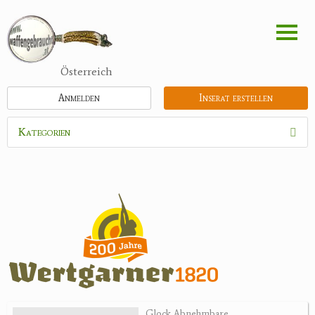
Direkt
zum
Inhalt
Österreich
Anmelden
Inserat erstellen
Kategorien
Waffen
Munition
Optik
Bogensport
Zubehör
Jagdangebote
Glock Abnehmbare