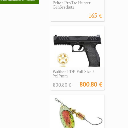
Peltor ProTac Hunter
Gehörschutz
165 €
Walther PDP Full Size 5
9x19mm
800.80 €
800.80 €