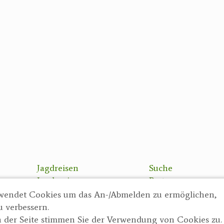
Jagdreisen
Suche
Jagdreviere
Partner
Bücher, Videos
AGBs
wendet Cookies um das An-/Abmelden zu ermöglichen,
Antikes
Datenschutzerklä
u verbessern.
Geschenke
Impressum
 der Seite stimmen Sie der Verwendung von Cookies zu.