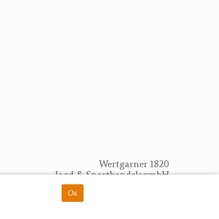
Wertgarner 1820
Jagd & SporthandelsgmbH
Dr. Karl-Renner-Straße 48
Ok
rung
4470 Enns
herbert@wertgarner.com