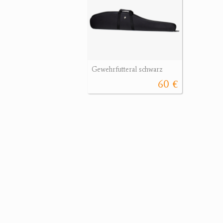
Gewehrfutteral schwarz
60 €