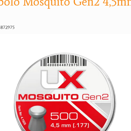
bolo Mosquito Gen2 4,5m
5872975