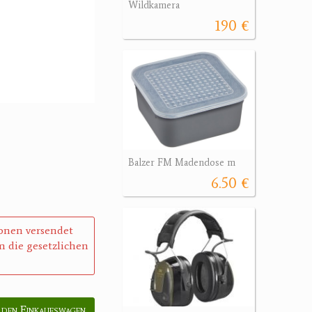
Wildkamera
190 €
Balzer FM Madendose m
6.50 €
sonen versendet
 die gesetzlichen
 den Einkaufswagen