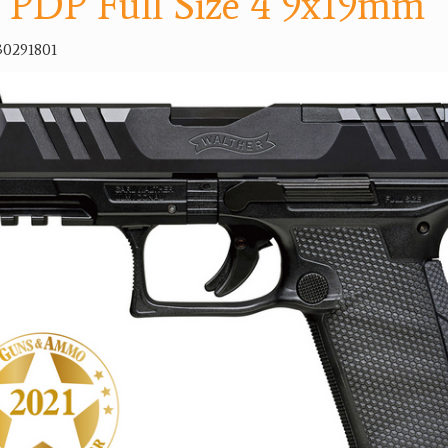
 PDP Full Size 4 9x19mm
30291801