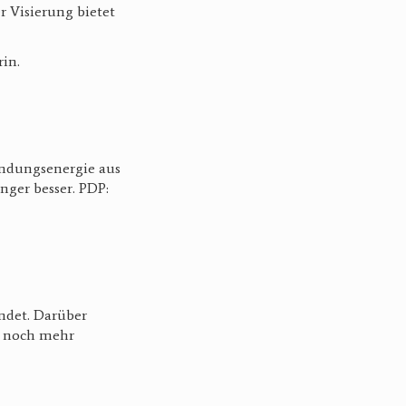
 Visierung bietet
rin.
ündungsenergie aus
nger besser. PDP:
indet. Darüber
r noch mehr