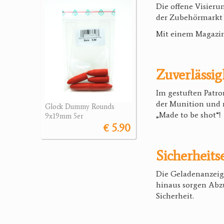
Die offene Visieru
der Zubehörmarkt 
Mit einem Magazint
Zuverlässig
Im gestuften Patro
der Munition und r
Glock Dummy Rounds
„Made to be shot“!
9x19mm 5er
€ 5.90
Sicherheits
Die Geladenanzeige
hinaus sorgen Abz
Sicherheit.