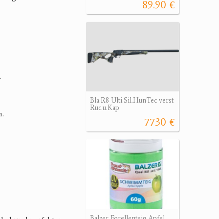
89.90 €
.
Bla.R8 Ulti.Sil.HunTec verst
Rüc.u.Kap
n.
7730 €
Balzer Forellenteig Apfel