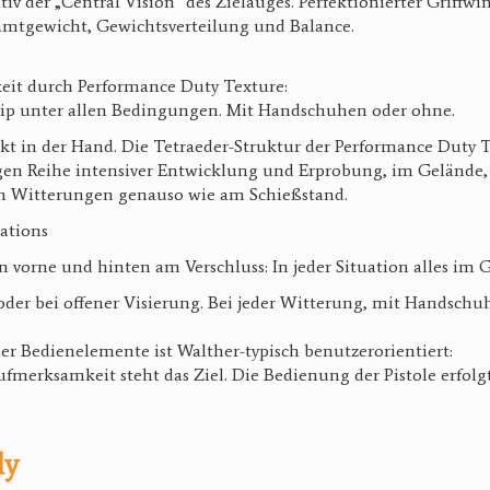
tiv der „Central Vision“ des Zielauges. Perfektionierter Griffwi
amtgewicht, Gewichtsverteilung und Balance.
keit durch Performance Duty Texture:
ip unter allen Bedingungen. Mit Handschuhen oder ohne.
ekt in der Hand. Die Tetraeder-Struktur der Performance Duty T
gen Reihe intensiver Entwicklung und Erprobung, im Gelände,
en Witterungen genauso wie am Schießstand.
rations
n vorne und hinten am Verschluss: In jeder Situation alles im Gr
oder bei offener Visierung. Bei jeder Witterung, mit Handschu
r Bedienelemente ist Walther-typisch benutzerorientiert:
merksamkeit steht das Ziel. Die Bedienung der Pistole erfolgt 
dy