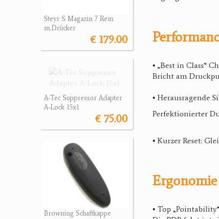
Steyr S Magazin 7 Rem
m.Drücker
Performanc
€ 179.00
▪ „Best in Class“ Ch
Bricht am Druckpun
▪ Herausragende Si
A-Tec Suppressor Adapter
A-Lock 15x1
Perfektionierter D
€ 75.00
▪ Kurzer Reset: Gl
Ergonomie 
▪ Top „Pointability
Browning Schaftkappe