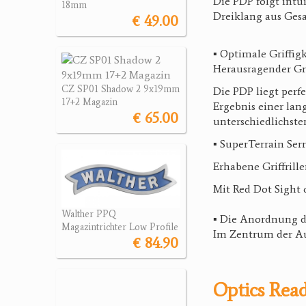
Die PDP folgt intui
18mm
Dreiklang aus Ges
€ 49.00
▪ Optimale Griffig
Herausragender Gr
CZ SP01 Shadow 2 9x19mm
Die PDP liegt perf
17+2 Magazin
Ergebnis einer lan
€ 65.00
unterschiedlichst
▪ SuperTerrain Ser
Erhabene Griffrille
Mit Red Dot Sight 
Walther PPQ
▪ Die Anordnung de
Magazintrichter Low Profile
Im Zentrum der Auf
€ 84.90
Optics Rea