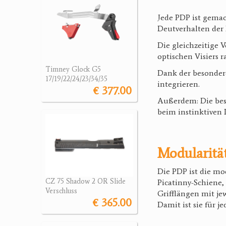
Jede PDP ist gemach
Deutverhalten der 
Die gleichzeitige 
optischen Visiers
Timney Glock G5
Dank der besonder
17/19/22/24/23/34/35
integrieren.
€ 377.00
Außerdem: Die bes
beim instinktiven 
Modularitä
Die PDP ist die mod
CZ 75 Shadow 2 OR Slide
Picatinny-Schiene,
Verschluss
Grifflängen mit je
€ 365.00
Damit ist sie für j