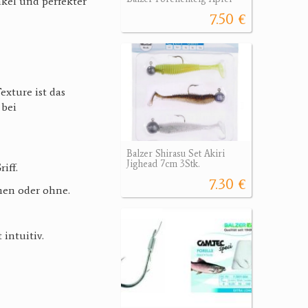
nkel und perfekter
7.50 €
exture ist das
 bei
Balzer Shirasu Set Akiri
Jighead 7cm 3Stk.
iff.
7.30 €
hen oder ohne.
intuitiv.