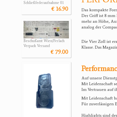
Schließfederaufnahme 01
€ 16.90
Das kompakte Forma
Der Griff ist 8 mm
mehr an Höhe, Auß
analog der Compac
Beschußamt Wien/Ferlach
Die Vier Zoll ist 
Verpack Versand
Klasse. Das Magazin
€ 79.00
Performance
Auf unsere Dienstpi
Mit Leidenschaft se
Im Vertrauen auf i
Mit Leidenschaft ba
Für zuverlässigen 
Highlights sind de