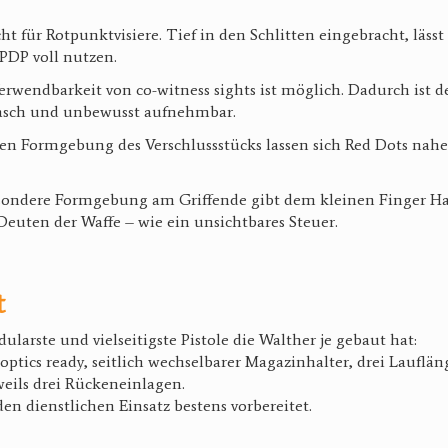
t für Rotpunktvisiere. Tief in den Schlitten eingebracht, lässt 
PDP voll nutzen.
Verwendbarkeit von co-witness sights ist möglich. Dadurch ist 
 rasch und unbewusst aufnehmbar.
en Formgebung des Verschlussstücks lassen sich Red Dots nahe
ondere Formgebung am Griffende gibt dem kleinen Finger Hal
Deuten der Waffe – wie ein unsichtbares Steuer.
t
ularste und vielseitigste Pistole die Walther je gebaut hat:
 optics ready, seitlich wechselbarer Magazinhalter, drei Lauflä
weils drei Rückeneinlagen.
eden dienstlichen Einsatz bestens vorbereitet.