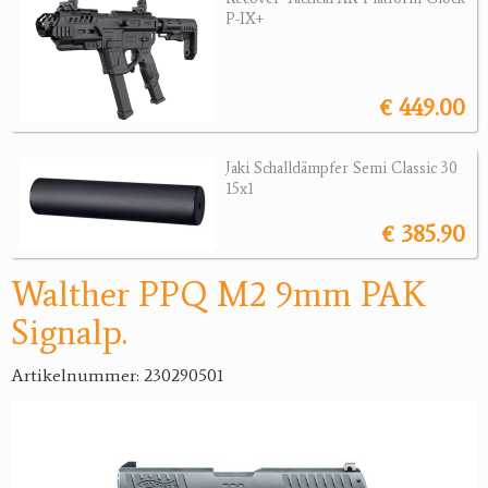
P-IX+
Jagdreviere
Bücher, Videos
€ 449.00
Antikes
Jaki Schalldämpfer Semi Classic 30
Geschenke
15x1
€ 385.90
Reviereinrichtungen
Walther PPQ M2 9mm PAK
Signalp.
Artikelnummer: 230290501