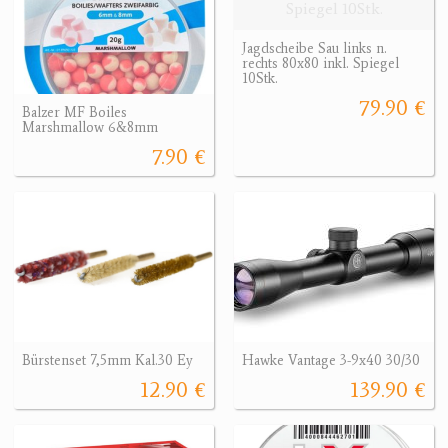
Jagdscheibe Sau links n.
rechts 80x80 inkl. Spiegel
10Stk.
79.90 €
Balzer MF Boiles
Marshmallow 6&8mm
7.90 €
Bürstenset 7,5mm Kal.30 Ey
Hawke Vantage 3-9x40 30/30
12.90 €
139.90 €