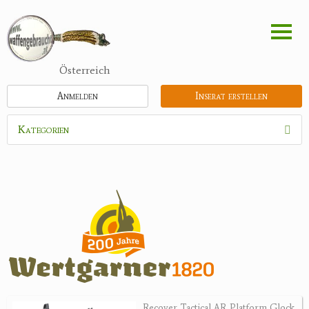
Direkt
zum
Inhalt
Österreich
Anmelden
Inserat erstellen
Kategorien
Waffen
Munition
Optik
Bogensport
Zubehör
Jagdangebote
Recover Tactical AR Platform Glock