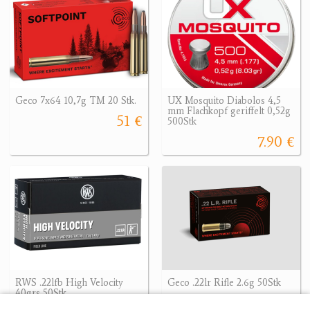
Geco 7x64 10,7g TM 20 Stk.
UX Mosquito Diabolos 4,5
mm Flachkopf geriffelt 0,52g
51 €
500Stk
7.90 €
RWS .22lfb High Velocity
Geco .22lr Rifle 2.6g 50Stk
40grs 50Stk
8.90 €