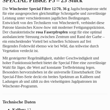
SPECIAL FIBRE P5 – 25 Stück
Die
Winchester Special Fibre 12/70, 36 g
Jagdschrotpatrone steht
für eine ausgesprochen gleichmäßige Schrotgarbe und zuverlässige
Leistung unter verschiedensten jagdlichen Bedingungen.
Entwickelt von den Technikern von Winchester®, verbindet diese
Patrone klassisches Know-how mit moderner Fertigungspräzision.
Der charakteristische
rosa Faserpfropfen
sorgt für eine optimal
ausbalancierte Streuung zwischen Zentrum und Rand der Garbe –
ein entscheidender Vorteil bei schnellen Schüssen auf frei
fliegendes Federwild ebenso wie bei Wild, das teilweise durch
Vegetation verdeckt ist.
Mit gesteigerter Regelmäßigkeit, stabiler Geschwindigkeit und
hoher Funktionssicherheit bietet die Special Fibre eine zuverlässige
Wahl für Jäger, die Wert auf konstante Trefferleistung legen.
Besonders hervorzuheben ist die universelle Einsetzbarkeit: Die
Special-Fibre-Serie deckt ein breites Spektrum an Kalibern und
Ladungen ab und zählt zu den vielseitigsten Jagdpatronen im
Winchester-Programm.
Technische Daten
Kaliber:
12