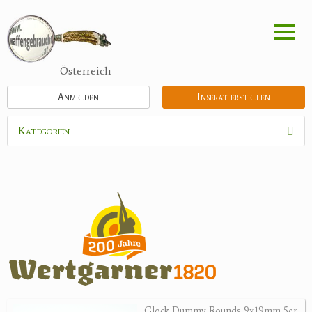
Direkt
zum
Inhalt
Österreich
Anmelden
Inserat erstellen
Kategorien
Waffen
Munition
Optik
Bogensport
Zubehör
Jagdangebote
Glock Dummy Rounds 9x19mm 5er