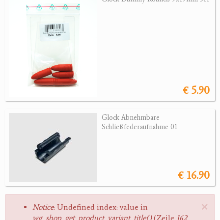
Jagdreviere
Bücher, Videos
Antikes
Geschenke
€ 5.90
Reviereinrichtungen
Glock Abnehmbare
Schließfederaufnahme 01
€ 16.90
×
Fehlermeldung
Notice
: Undefined index: value in
wg_shop_get_product_variant_title()
(Zeile
162