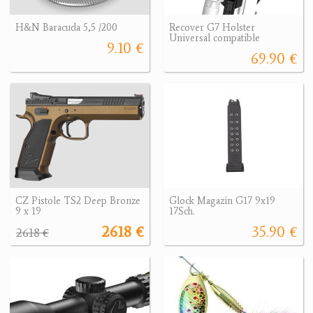
H&N Baracuda 5,5 /200
Recover G7 Holster
Universal compatible
9.10 €
69.90 €
CZ Pistole TS2 Deep Bronze
Glock Magazin G17 9x19
9 x 19
17Sch.
2618 €
35.90 €
2618 €