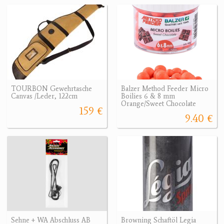
TOURBON Gewehrtasche
Balzer Method Feeder Micro
Canvas /Leder, 122cm
Boilies 6 & 8 mm
Orange/Sweet Chocolate
159 €
9.40 €
Sehne + WA Abschluss AB
Browning Schaftöl Legia