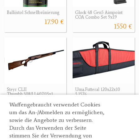
Balliistol Schnellbrünierung
Glock 48 Gen5 Aimpoint
COA Combo Set 9x19
17.90 €
1550 €
Steyr CLII
Uma.Futteral 120x22x10
Thumbh.308/LL407/15x1
3.1576
3737.50 €
39.90 €
Waffengebraucht verwendet Cookies
um das An-/Abmelden zu ermöglichen,
sowie die Angebote zu verbessern.
Durch das Verwenden der Seite
Wertgarner 1820
Suche
stimmen Sie der Verwendung von
Jagd & SporthandelsgmbH
Partner