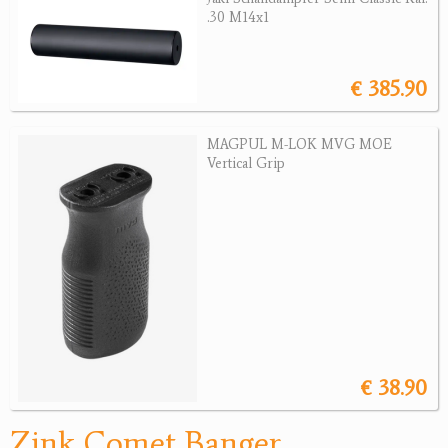
.30 M14x1
Jagdreviere
Bücher, Videos
€ 385.90
Antikes
MAGPUL M-LOK MVG MOE
Vertical Grip
Geschenke
Reviereinrichtungen
€ 38.90
Zink Comet Banger