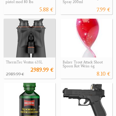
pistol mod 80 lbs
Spray 200ml
5.88 €
7.99 €
ThermTec Ventus 635L
Balzer Trout Attack Shoot
Spoon Rot Weiss 6g
2989.99 €
8.10 €
2989.99 €