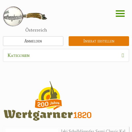
Direkt
zum
Inhalt
Österreich
Anmelden
Inserat erstellen
Kategorien
Waffen
Munition
Optik
Bogensport
Zubehör
Jagdangebote
Jaki Schalldämpfer Semi Classic Kal.