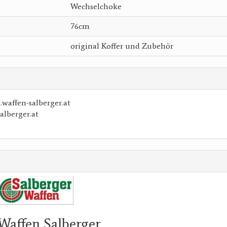
Wechselchoke
76cm
original Koffer und Zubehör
affen-salberger.at
alberger.at
Waffen Salberger