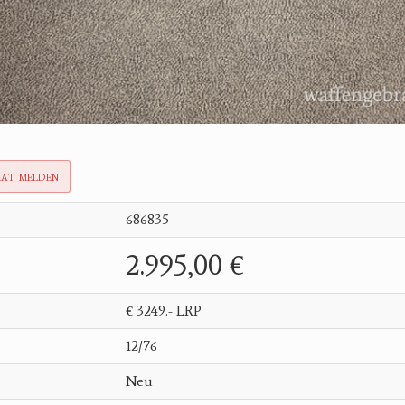
rat melden
686835
2.995,00 €
€ 3249.- LRP
12/76
Neu