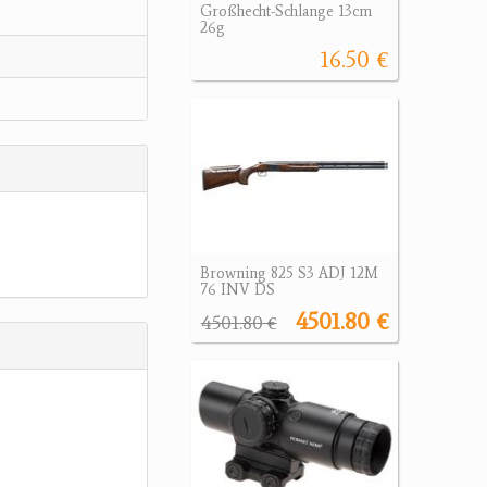
Großhecht-Schlange 13cm
26g
16.50 €
Browning 825 S3 ADJ 12M
76 INV DS
4501.80 €
4501.80 €