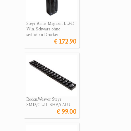
Steyr Arms Magazin L .243
Win. Schwarz ohne
seitlichen Drücker
€ 172.90
Reckn.Weaver Steyr
SM12/CL2 L BH9,5 ALU
€ 99.00