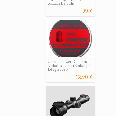
schwarz D2-Stahl
99 €
Umarex Power Dominator
Diabolos 5,5mm Spitzkopf
1,64g 200Stk
12.90 €