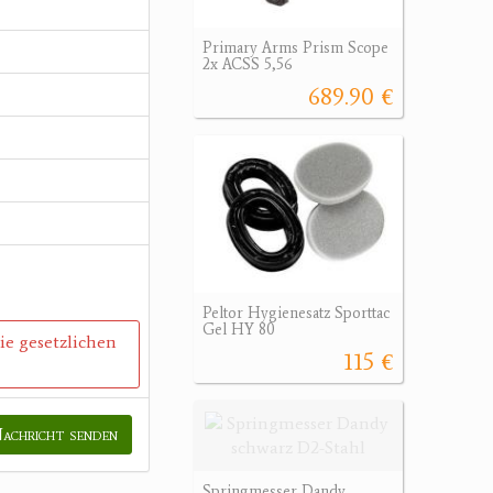
Primary Arms Prism Scope
2x ACSS 5,56
689.90 €
Peltor Hygienesatz Sporttac
Gel HY 80
die gesetzlichen
115 €
achricht senden
Springmesser Dandy