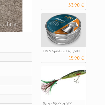
33.90 €
H&N Spitzkugel 4,5 /500
15.90 €
Balzer Wobbler MK