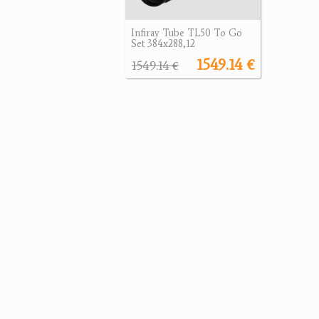
Infiray Tube TL50 To Go
Set 384x288,12
1549.14 €
1549.14 €