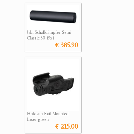
Jaki Schalldämpfer Semi
Classic 30 15x1
€ 385.90
Holosun Rail Mounted
Laser green
€ 215.00