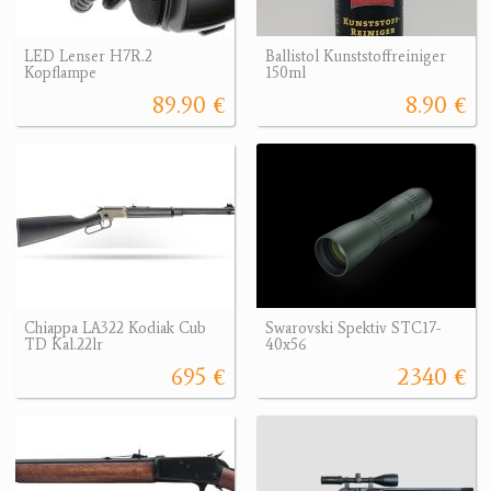
LED Lenser H7R.2
Ballistol Kunststoffreiniger
Kopflampe
150ml
89.90 €
8.90 €
Chiappa LA322 Kodiak Cub
Swarovski Spektiv STC17-
TD Kal.22lr
40x56
695 €
2340 €