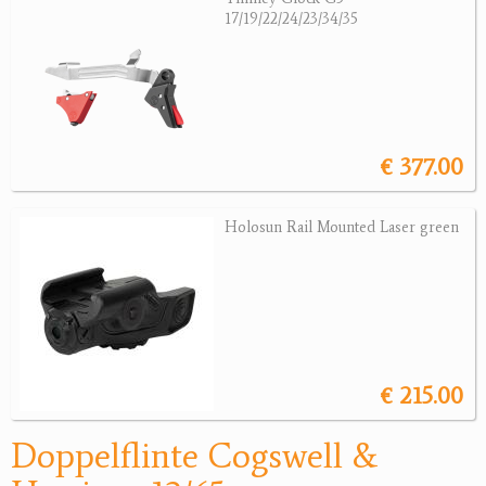
Revolver
17/19/22/24/23/34/35
Sonstige Waffen
Munition
Optik
€ 377.00
Bogensport
Holosun Rail Mounted Laser green
Zubehör
Jagdangebote
Jagdreviere
Bücher, Videos
€ 215.00
Antikes
Doppelflinte Cogswell &
Geschenke