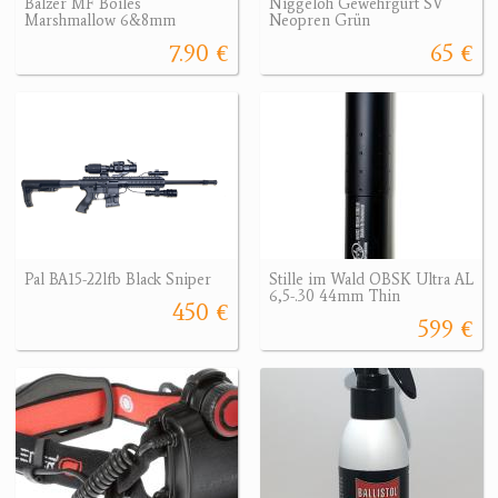
Balzer MF Boiles
Niggeloh Gewehrgurt SV
Marshmallow 6&8mm
Neopren Grün
7.90 €
65 €
Pal BA15-22lfb Black Sniper
Stille im Wald OBSK Ultra AL
6,5-.30 44mm Thin
450 €
599 €