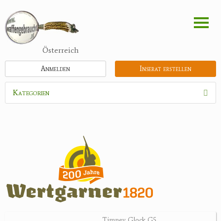
Direkt
zum
Inhalt
Österreich
Anmelden
Inserat erstellen
Kategorien
Waffen
Flinten
Kipplaufgewehre
Kleinkalibergewehre
Repetiererbüchse
Luftdruckwaffen
Militaria
Pistolen
Timney Glock G5