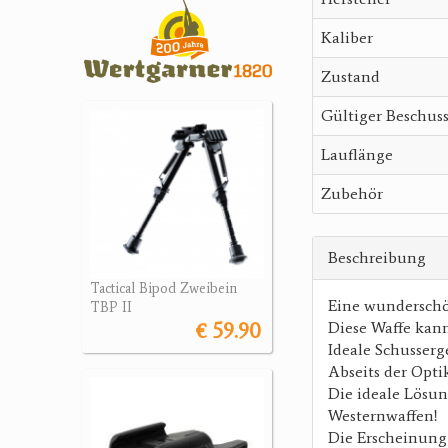
Kaliber
Zustand
Gültiger Beschus
Lauflänge
Zubehör
Beschreibung
Tactical Bipod Zweibein
Eine wunderschö
TBP II
€ 59.90
Diese Waffe kan
Ideale Schusser
Abseits der Optik
Die ideale Lösu
Westernwaffen!
Die Erscheinung