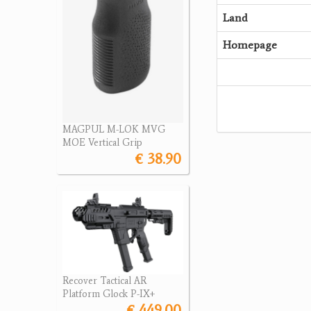
Land
Homepage
MAGPUL M-LOK MVG
MOE Vertical Grip
€ 38.90
Recover Tactical AR
Platform Glock P-IX+
€ 449.00