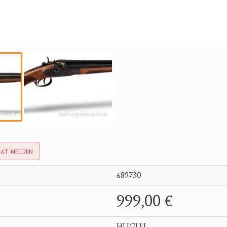
rat melden
689730
999,00 €
HUGLU