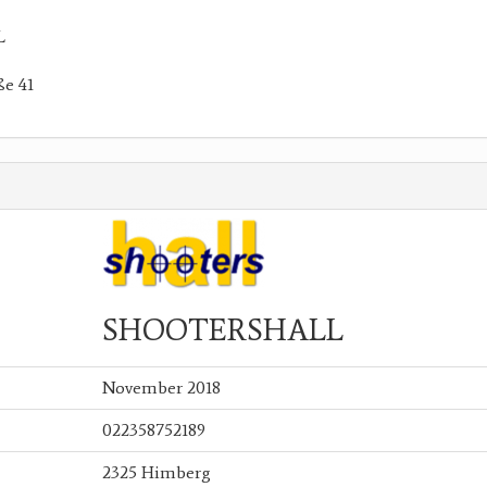
L
ße 41
SHOOTERSHALL
November 2018
022358752189
2325 Himberg