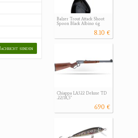
Balzer Trout Attack Shoot
Spoon Black Albino 6g
8.10 €
achricht senden
Chiappa LA322 Deluxe TD
.22/18,5"
690 €