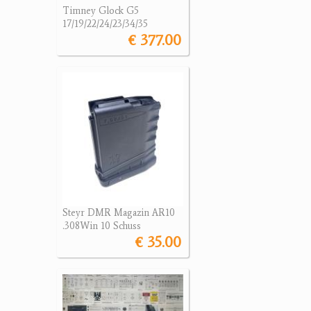
Timney Glock G5
17/19/22/24/23/34/35
€ 377.00
Steyr DMR Magazin AR10
.308Win 10 Schuss
€ 35.00