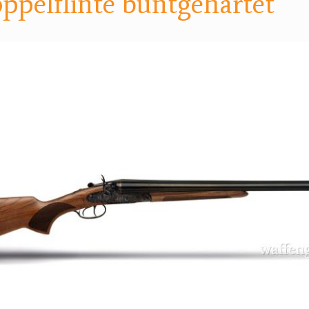
pelflinte buntgehärtet