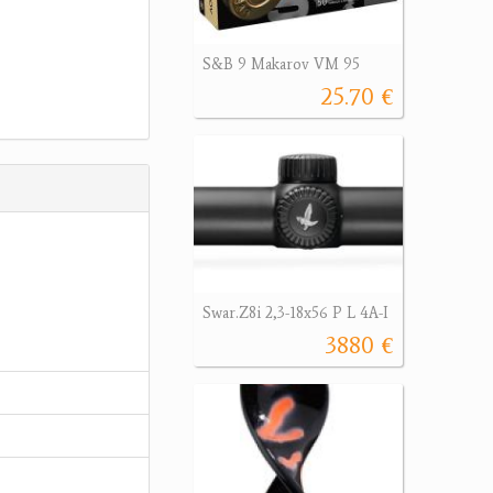
S&B 9 Makarov VM 95
25.70 €
Swar.Z8i 2,3-18x56 P L 4A-I
3880 €