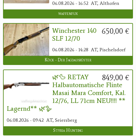
06.08.2026 - 16:52
AT, Althofen
waffenfux
650,00 €
Winchester 140
SLF 12/70
06.08.2026 - 14:28
AT, Pischelsdorf
Köck - Der Jagdausrüster
849,00 €
🌿🦆 RETAY
Halbautomatische Flinte
Masai Mara Comfort, Kal.
12/76, LL 71cm NEU!!!! **
Lagernd** 🌿🪿
06.08.2026 - 09:42
AT, Seiersberg
Styria Hunting