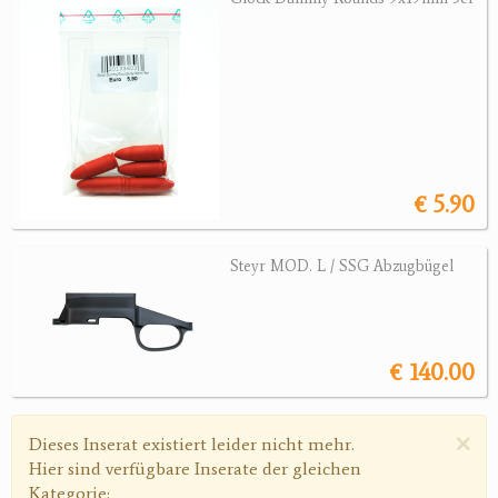
Revolver
Sonstige Waffen
Munition
Optik
Bogensport
€ 5.90
Zubehör
Steyr MOD. L / SSG Abzugbügel
Jagdangebote
Jagdreviere
€ 140.00
Bücher, Videos
Antikes
×
Warnmeldung
Dieses Inserat existiert leider nicht mehr.
Hier sind verfügbare Inserate der gleichen
Geschenke
Kategorie: