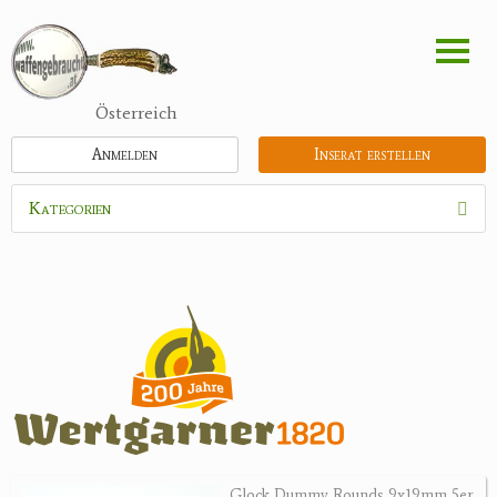
Direkt
zum
Inhalt
Österreich
Anmelden
Inserat erstellen
Kategorien
Waffen
Flinten
Kipplaufgewehre
Kleinkalibergewehre
Repetiererbüchse
Luftdruckwaffen
Militaria
Pistolen
Glock Dummy Rounds 9x19mm 5er