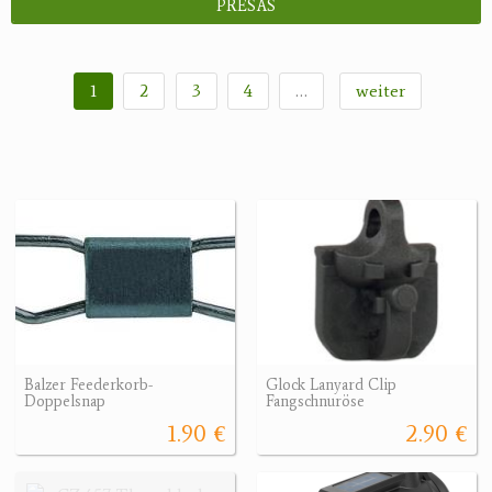
PRESAS
1
2
3
4
…
weiter
Balzer Feederkorb-
Glock Lanyard Clip
Doppelsnap
Fangschnuröse
1.90 €
2.90 €