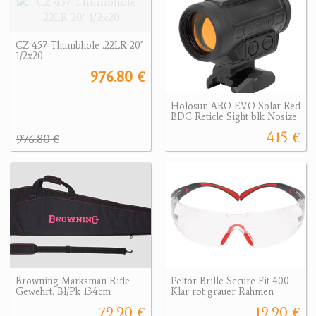
CZ 457 Thumbhole .22LR 20"
1/2x20
976.80 €
Holosun ARO EVO Solar Red
BDC Reticle Sight blk Nosize
415 €
976.80 €
Browning Marksman Rifle
Peltor Brille Secure Fit 400
Gewehrt. Bl/Pk 134cm
Klar rot grauer Rahmen
79.90 €
19.90 €