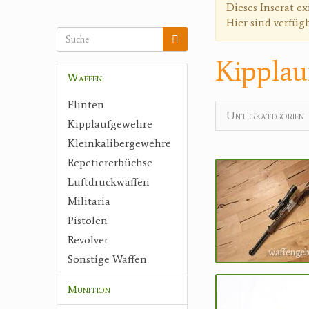
Warnmeldun
Dieses Inserat ex
Hier sind verfüg
Kipplau
Waffen
Flinten
Unterkategorien
Kipplaufgewehre
Kleinkalibergewehre
Repetiererbüchse
Luftdruckwaffen
Militaria
Pistolen
Revolver
Sonstige Waffen
Munition