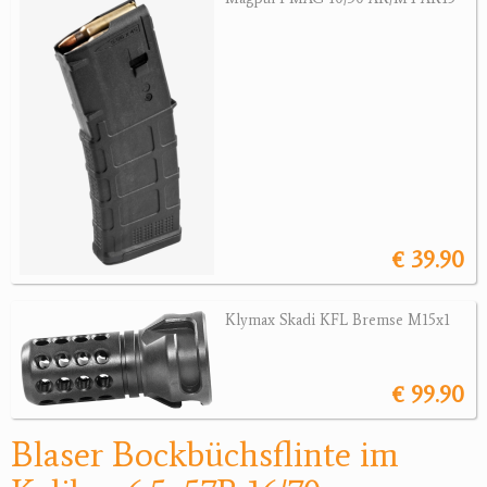
Revolver
Sonstige Waffen
Munition
Optik
Bogensport
Zubehör
€ 39.90
Jagdangebote
Klymax Skadi KFL Bremse M15x1
Jagdreviere
Bücher, Videos
€ 99.90
Antikes
Blaser Bockbüchsflinte im
Geschenke