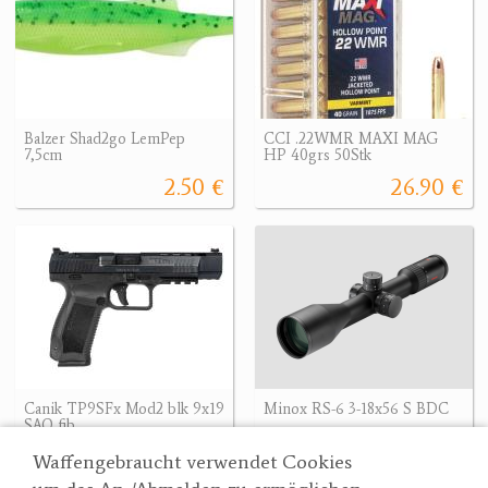
Balzer Shad2go LemPep
CCI .22WMR MAXI MAG
7,5cm
HP 40grs 50Stk
2.50 €
26.90 €
Canik TP9SFx Mod2 blk 9x19
Minox RS-6 3-18x56 S BDC
SAO fib
1644 €
535.50 €
535.50 €
Waffengebraucht verwendet Cookies