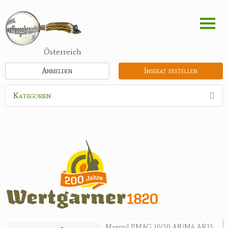
Direkt
zum
Inhalt
Österreich
Anmelden
Inserat erstellen
Kategorien
Waffen
Flinten
Kipplaufgewehre
Kleinkalibergewehre
Repetiererbüchse
Luftdruckwaffen
Militaria
Pistolen
Magpul PMAG 10/30 AR/M4 AR15