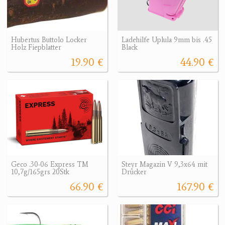
Hubertus Buttolo Locker
Ladehilfe Uplula 9mm bis .45
Holz Fiepblatter
Black
19.90 €
44.90 €
Geco .30-06 Express TM
Steyr Magazin V 9,3x64 mit
10,7g/165grs 20Stk
Drücker
66.90 €
167.90 €