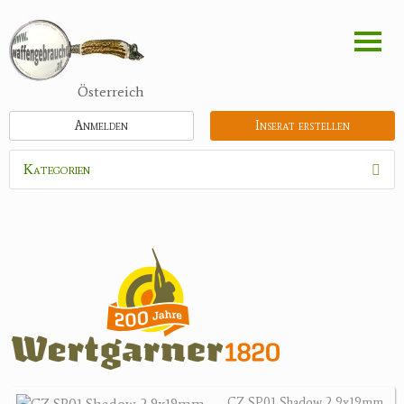
Direkt
zum
Inhalt
Österreich
Anmelden
Inserat erstellen
Kategorien
Waffen
Flinten
Kipplaufgewehre
Kleinkalibergewehre
Repetiererbüchse
Luftdruckwaffen
Militaria
Pistolen
CZ SP01 Shadow 2 9x19mm