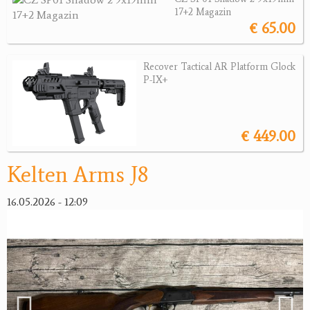
Revolver
17+2 Magazin
€ 65.00
Sonstige Waffen
Munition
Recover Tactical AR Platform Glock
P-IX+
Optik
Bogensport
€ 449.00
Zubehör
Kelten Arms J8
Jagdangebote
16.05.2026 - 12:09
Jagdreviere
Bücher, Videos
Antikes
Geschenke