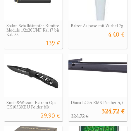
Stalon Schalldämpfer Rimfire
Balzer Aalpose mit Wirbel 7g
Module 1/2x20UNF Kal.17 bis
4.40 €
Kal. 22.
139 €
Smith&Wesson Extrem Ops
Diana LG34 EMS Panther 4,5
CK105BKEU Folder blk
324.72 €
29.90 €
324.72 €