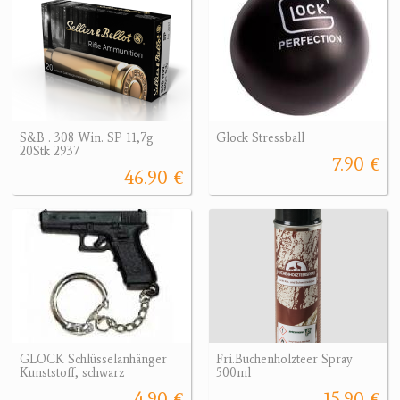
S&B . 308 Win. SP 11,7g
Glock Stressball
20Stk 2937
7.90 €
46.90 €
GLOCK Schlüsselanhänger
Fri.Buchenholzteer Spray
Kunststoff, schwarz
500ml
4.90 €
15.90 €