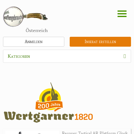
Direkt
zum
Inhalt
Österreich
Anmelden
Inserat erstellen
Kategorien
Waffen
Flinten
Kipplaufgewehre
Kleinkalibergewehre
Repetiererbüchse
Luftdruckwaffen
Militaria
Pistolen
Recover Tactical AR Platform Glock