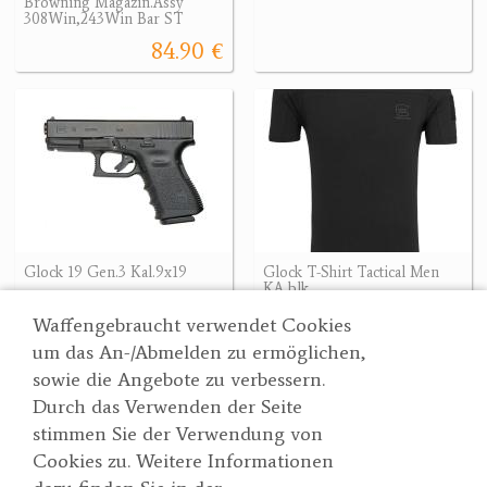
Browning Magazin.Assy
308Win,243Win Bar ST
84.90 €
Glock 19 Gen.3 Kal.9x19
Glock T-Shirt Tactical Men
KA blk
608.86 €
59.90 €
608.86 €
Waffengebraucht verwendet Cookies
um das An-/Abmelden zu ermöglichen,
sowie die Angebote zu verbessern.
Durch das Verwenden der Seite
Wertgarner 1820
Suche
stimmen Sie der Verwendung von
Jagd & SporthandelsgmbH
Partner
Cookies zu. Weitere Informationen
AGBs
Dr. Karl-Renner-Straße 48