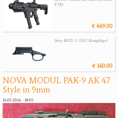
Revolver
P-IX+
Sonstige Waffen
Munition
€ 449.00
Optik
Steyr MOD. L / SSG Abzugbügel
Bogensport
Zubehör
€ 140.00
Jagdangebote
NOVA MODUL PAK-9 AK 47
Jagdreviere
Style in 9mm
Bücher, Videos
14.05.2026 - 18:05
Antikes
Geschenke