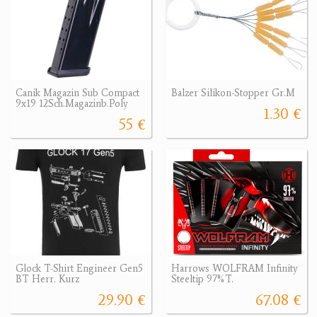
Canik Magazin Sub Compact
Balzer Silikon-Stopper Gr.M
9x19 12Sch.Magazinb.Poly
1.30 €
55 €
Glock T-Shirt Engineer Gen5
Harrows WOLFRAM Infinity
BT Herr. Kurz
Steeltip 97%T.
29.90 €
67.08 €