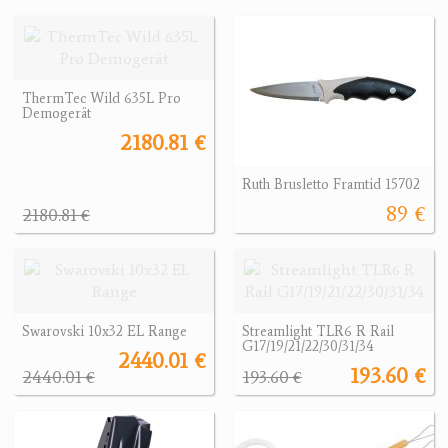
ThermTec Wild 635L Pro
Demogerät
2180.81 €
Ruth Brusletto Framtid 15702
89 €
2180.81 €
Swarovski 10x32 EL Range
Streamlight TLR6 R Rail
G17/19/21/22/30/31/34
2440.01 €
193.60 €
2440.01 €
193.60 €