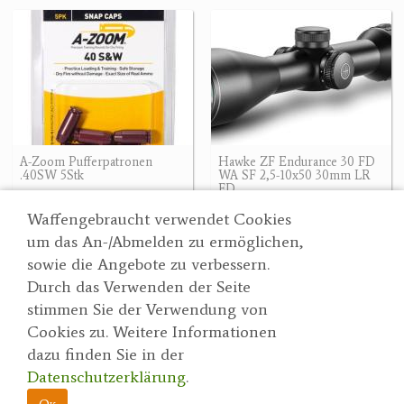
A-Zoom Pufferpatronen
Hawke ZF Endurance 30 FD
.40SW 5Stk
WA SF 2,5-10x50 30mm LR
FD
25.90 €
590 €
Waffengebraucht verwendet Cookies
um das An-/Abmelden zu ermöglichen,
sowie die Angebote zu verbessern.
Durch das Verwenden der Seite
Wertgarner 1820
Suche
stimmen Sie der Verwendung von
Jagd & SporthandelsgmbH
Partner
Cookies zu. Weitere Informationen
AGBs
Dr. Karl-Renner-Straße 48
dazu finden Sie in der
Datenschutzerklärung
4470 Enns
Datenschutzerklärung
.
herbert@wertgarner.com
Impressum
https://www.wertgarner1820.at