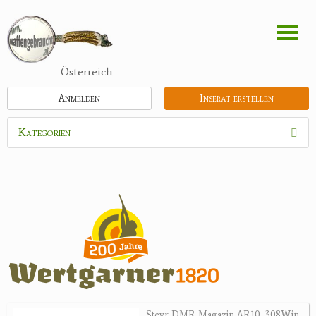
Direkt
zum
Inhalt
Österreich
Anmelden
Inserat erstellen
Kategorien
Waffen
Flinten
Kipplaufgewehre
Kleinkalibergewehre
Repetiererbüchse
Luftdruckwaffen
Militaria
Pistolen
Steyr DMR Magazin AR10 .308Win