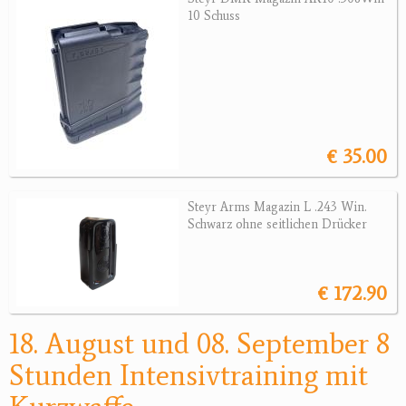
Revolver
10 Schuss
Sonstige Waffen
Munition
Optik
€ 35.00
Bogensport
Zubehör
Steyr Arms Magazin L .243 Win.
Schwarz ohne seitlichen Drücker
Jagdangebote
Jagdreviere
€ 172.90
Bücher, Videos
18. August und 08. September 8
Antikes
Stunden Intensivtraining mit
Geschenke