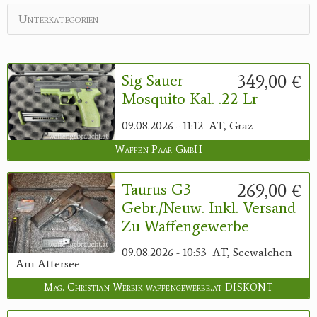
Unterkategorien
Reviereinrichtungen
349,00 €
Sig Sauer
Mosquito Kal. .22 Lr
09.08.2026 - 11:12
AT, Graz
Waffen Paar GmbH
269,00 €
Taurus G3
Gebr./neuw. Inkl. Versand
Zu Waffengewerbe
09.08.2026 - 10:53
AT, Seewalchen
Am Attersee
Mag. Christian Werbik waffengewerbe.at DISKONT