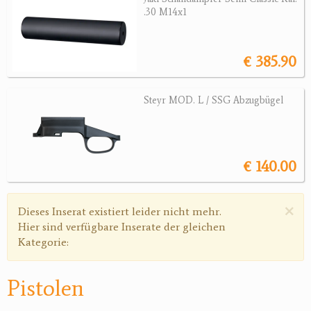
Revolver
.30 M14x1
Sonstige Waffen
€ 385.90
Munition
Optik
Steyr MOD. L / SSG Abzugbügel
Bogensport
Zubehör
€ 140.00
Jagdangebote
×
Warnmeldung
Jagdreviere
Dieses Inserat existiert leider nicht mehr.
Hier sind verfügbare Inserate der gleichen
Bücher, Videos
Kategorie:
Antikes
Pistolen
Geschenke