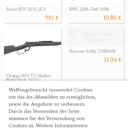
Forest BDF 12/76 LL71
RWS .22lfb Club 50Stk
910 €
10.80 €
Harrows Softip CORSAIR
11.04 €
Chiappa.1892 TD Alaskan
Matte Black .357/16"
1665.58 €
1665.58 €
Waffengebraucht verwendet Cookies
um das An-/Abmelden zu ermöglichen,
sowie die Angebote zu verbessern.
Durch das Verwenden der Seite
Wertgarner 1820
Suche
stimmen Sie der Verwendung von
Jagd & SporthandelsgmbH
Partner
Cookies zu. Weitere Informationen
AGBs