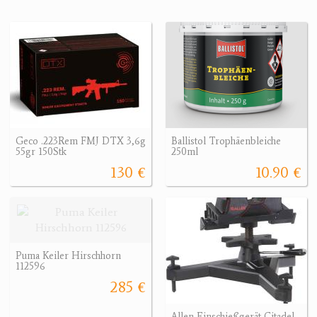
Geco .223Rem FMJ DTX 3,6g
Ballistol Trophäenbleiche
55gr 150Stk
250ml
130 €
10.90 €
Puma Keiler Hirschhorn
112596
285 €
Allen Einschießgerät Citadel