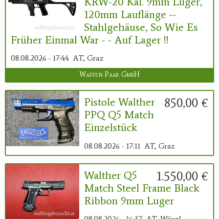
KRW-20 Kal. 9mm Luger,
120mm Lauflänge --
Stahlgehäuse, So Wie Es
Früher Einmal War - - Auf Lager !!
08.08.2026 - 17:44
AT, Graz
Waffen Paar GmbH
850,00 €
Pistole Walther
PPQ Q5 Match
Einzelstück
08.08.2026 - 17:11
AT, Graz
1.550,00 €
Walther Q5
Match Steel Frame Black
Ribbon 9mm Luger
08.08.2026 - 16:37
AT, Wörgl