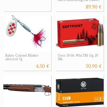
89.90 €
Balzer Colonel Blinker
Geco 30-06 Win.TM 11g 20
siber/rot 7g
Stk.
4.50 €
50.90 €