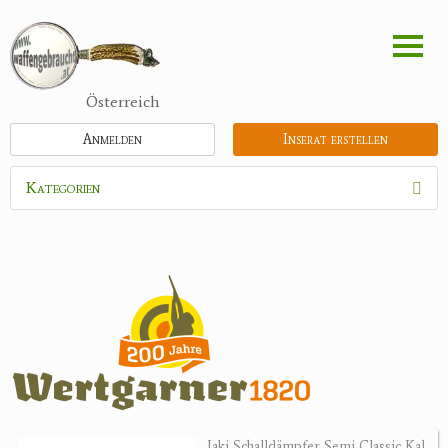
Direkt
zum
Inhalt
Österreich
Anmelden
Inserat erstellen
Kategorien
Waffen
Flinten
Kipplaufgewehre
Kleinkalibergewehre
Repetiererbüchse
Luftdruckwaffen
Militaria
Pistolen
Jaki Schalldämpfer Semi Classic Kal.