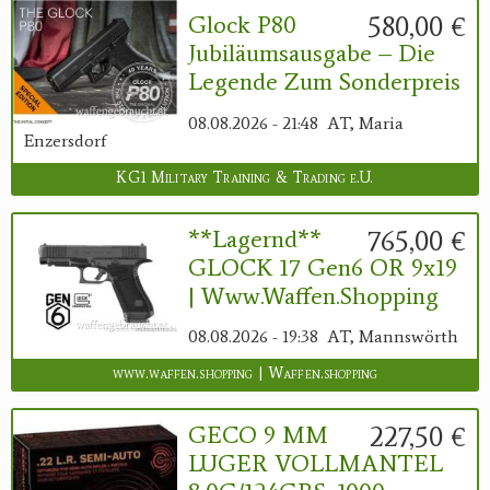
580,00 €
Glock P80
Jubiläumsausgabe – Die
Legende Zum Sonderpreis
08.08.2026 - 21:48
AT, Maria
Enzersdorf
KG1 Military Training & Trading e.U.
765,00 €
**Lagernd**
GLOCK 17 Gen6 OR 9x19
| Www.waffen.shopping
08.08.2026 - 19:38
AT, Mannswörth
www.waffen.shopping | Waffen.shopping
227,50 €
GECO 9 MM
LUGER VOLLMANTEL