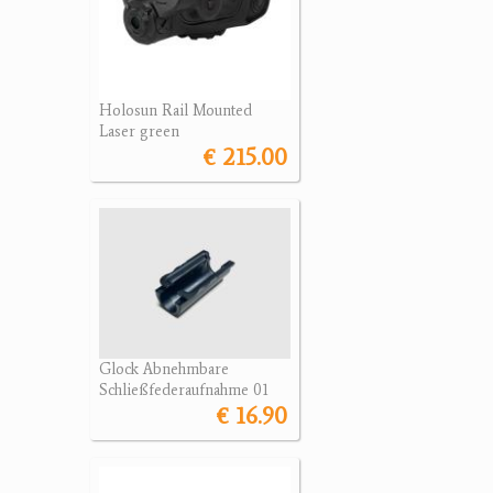
Holosun Rail Mounted
Laser green
€ 215.00
Glock Abnehmbare
Schließfederaufnahme 01
€ 16.90