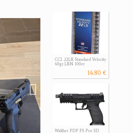
CCI .22LR Standard Velocity
40gr.LRN 100er
14.80 €
Walther PDP FS Pro SD