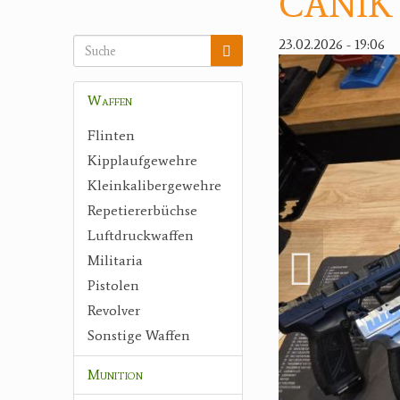
CANIK P
23.02.2026 - 19:06
Waffen
Flinten
Kipplaufgewehre
Kleinkalibergewehre
Repetiererbüchse
Luftdruckwaffen
Militaria
Pistolen
Revolver
Sonstige Waffen
Munition