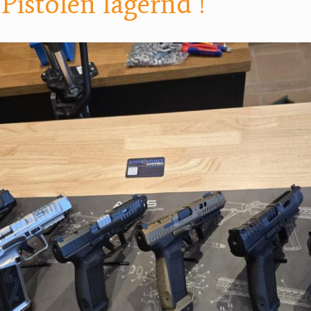
istolen lagernd !