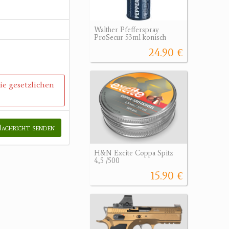
Walther Pfefferspray
ProSecur 53ml konisch
24.90 €
die gesetzlichen
achricht senden
H&N Excite Coppa Spitz
4,5 /500
15.90 €