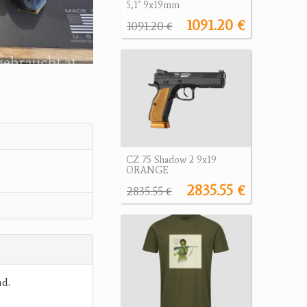
5,1" 9x19mm
1091.20 €
1091.20 €
CZ 75 Shadow 2 9x19
ORANGE
2835.55 €
2835.55 €
nd.