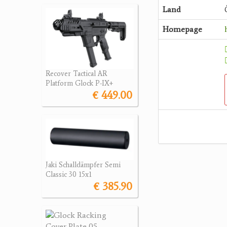
Land
Homepage
Recover Tactical AR
Platform Glock P-IX+
€ 449.00
Jaki Schalldämpfer Semi
Classic 30 15x1
€ 385.90