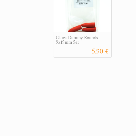
Glock Dummy Rounds
9x19mm 5er
5.90 €