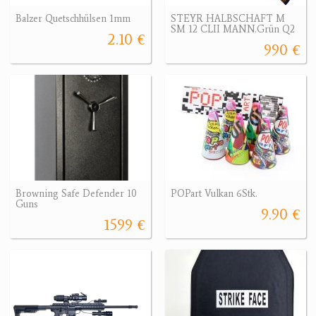
Balzer Quetschhülsen 1mm
STEYR HALBSCHAFT M
SM 12 CLII MANN.Grün Q2
2.10 €
990 €
Browning Safe Defender 10
POPart Vulkan 6Stk.
Guns
9.90 €
1599 €