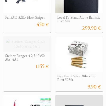
Pal BA15-22lfb Black Sniper
Level IV Stand Alone Ballistic
Plate Sin
450 €
299.90 €
Steiner Ranger 4 2,5-10x50
Abs. 4A-I
1155 €
Fire Event Silver/Black Ed.
Pirat 50Stk
9.90 €