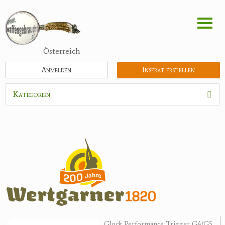
Direkt
zum
Inhalt
Österreich
Anmelden
Inserat erstellen
Kategorien
Waffen
Flinten
Kipplaufgewehre
Kleinkalibergewehre
Repetiererbüchse
Luftdruckwaffen
Militaria
Pistolen
Glock Performance Trigger G4/G5