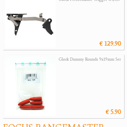
Revolver
Sonstige Waffen
Munition
Optik
€ 129.90
Bogensport
Glock Dummy Rounds 9x19mm 5er
Zubehör
Jagdangebote
Jagdreviere
Bücher, Videos
Antikes
€ 5.90
Geschenke