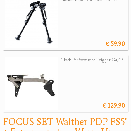
Revolver
Sonstige Waffen
Munition
Optik
€ 59.90
Bogensport
Glock Performance Trigger G4/G5
Zubehör
Jagdangebote
Jagdreviere
Bücher, Videos
€ 129.90
Antikes
FOCUS SET Walther PDP FS5"
Geschenke