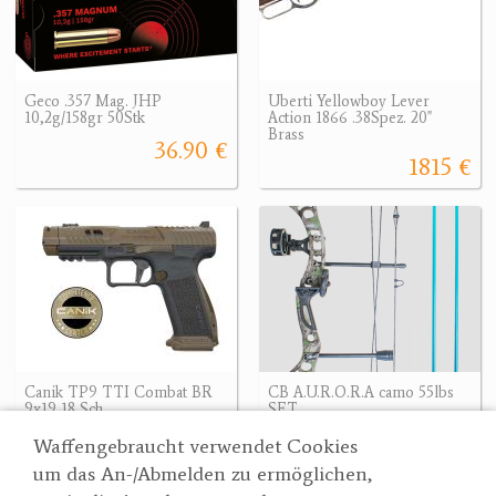
Geco .357 Mag. JHP
Uberti Yellowboy Lever
10,2g/158gr 50Stk
Action 1866 .38Spez. 20"
Brass
36.90 €
1815 €
Canik TP9 TTI Combat BR
CB A.U.R.O.R.A camo 55lbs
9x19 18 Sch.
SET
1462 €
142.80 €
1462 €
Waffengebraucht verwendet Cookies
um das An-/Abmelden zu ermöglichen,