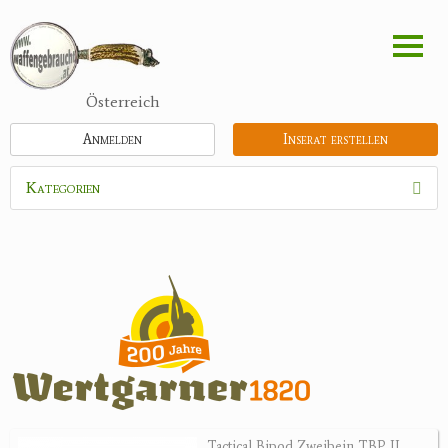
Direkt
zum
Inhalt
Österreich
Anmelden
Inserat erstellen
Kategorien
Waffen
Flinten
Kipplaufgewehre
Kleinkalibergewehre
Repetiererbüchse
Luftdruckwaffen
Militaria
Pistolen
Tactical Bipod Zweibein TBP II