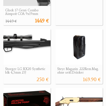
Glock 17 Gen6 Combo
Aimpoit COA 9x19mm
1449 €
1449 €
Stoeger LG RX20 Synthetic
Steyr Magazin .222Rem.Mag.
blk 4,5mm 23J
ohne seitl.Drücker
250 €
169.90 €