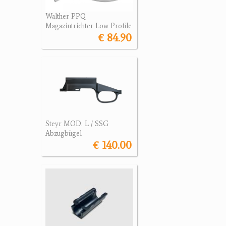
Walther PPQ
Magazintrichter Low Profile
€ 84.90
Steyr MOD. L / SSG
Abzugbügel
€ 140.00