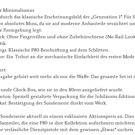
er Minimalismus
 durch das klassische Erscheinungsbild der „Generation 1“. Fü
 ein absolutes Muss, da sie auf moderne Anbauteile verzichtet u
he Formgebung legt:
tück: Ohne Fingerrillen und ohne Zubehörschiene (No-Rail-Look
ik.
ngs: Klassische P80-Beschriftung auf dem Schlitten.
me: Ein Tribut an die mechanische Einfachheit des ersten Model
ket
gabe gehört weit mehr als nur die Waffe. Das gesamte Set ist i
 runde Glock-Box, wie sie in den 80ern ausgeliefert wurde.
on: Speziell gestaltete Verpackung für die Jubiläums-Edition
fikat: Bestätigung der Sonderserie direkt vom Werk.
 Sonderserie aktuell zu einem exklusiven Aktionspreis an. Dies 
 Sammler, die eine P80 in ihre Kollektion aufnehmen möchten,
ne verlässliche Dienstpistole mit dem gewissen „Etwas“ suchen.