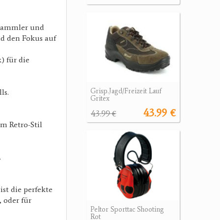
r Sammler und
nd den Fokus auf
) für die
Grisp.Jagd/Freizeit Lauf
ls.
Gritex
43.99 €
43.99 €
m Retro-Stil
.
ist die perfekte
 oder für
Peltor Sporttac Shooting
Rot