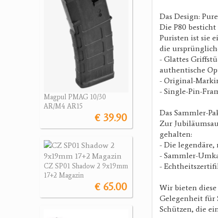
Das Design: Pur
Die P80 besticht
Puristen ist sie
die ursprünglic
- Glattes Griffs
authentische Opt
- Original-Marki
- Single-Pin-Fra
Magpul PMAG 10/30
AR/M4 AR15
Das Sammler-Pa
€ 39.90
Zur Jubiläumsaus
gehalten:
- Die legendäre,
- Sammler-Umkart
- Echtheitszerti
CZ SP01 Shadow 2 9x19mm
17+2 Magazin
€ 65.00
Wir bieten diese
Gelegenheit für
Schützen, die ei