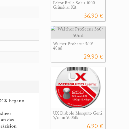
Peltor Brille Solus 1000
Grün/klar Kit
36.90 €
Walther ProSecur 360°
40ml
29.90 €
LOCK begann.
esheer
UX Diabolo Mosquito Gen2
5,5mm 500Stk
 an das
6.90 €
räzision.