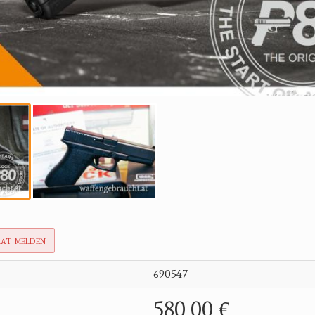
rat melden
690547
580,00 €