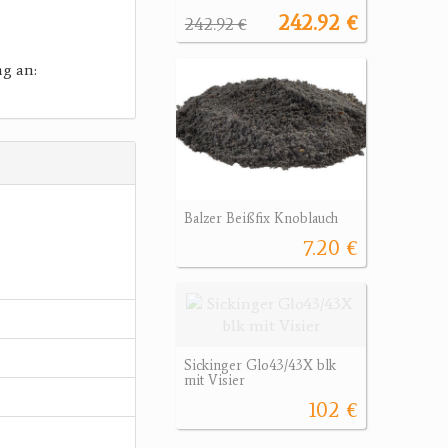
242.92 €
242.92 €
ng an:
Balzer Beißfix Knoblauch
7.20 €
Sickinger Glo43/43X blk
mit Visier
102 €