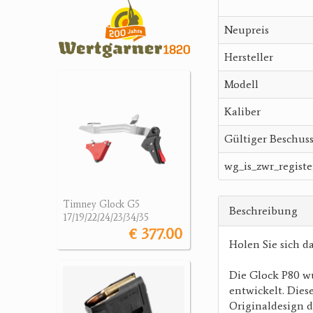
Neupreis
Hersteller
Modell
Kaliber
Gültiger Beschus
wg_is_zwr_registe
Timney Glock G5
Beschreibung
17/19/22/24/23/34/35
€ 377.00
Holen Sie sich d
Die Glock P80 wu
entwickelt. Dies
Originaldesign d