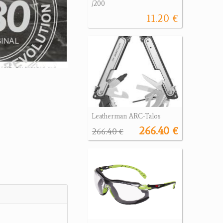
/200
11.20 €
Leatherman ARC-Talos
266.40 €
266.40 €