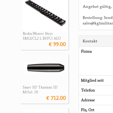
Angebot gültig, 
Bestellung: Send
sales@kg1militar
Reckn.Weaver Steyr
SM12/CL2 L BH9,5 ALU
Kontakt
€ 99.00
Firma
Mitglied seit
Sauer SD Titanium 3D
Telefon
M15x1 .30
€ 712.00
Adresse
Plz, Ort