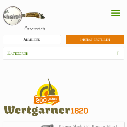
Direkt
zum
Inhalt
Österreich
Anmelden
Inserat erstellen
Kategorien
Waffen
Flinten
Kipplaufgewehre
Kleinkalibergewehre
Repetiererbüchse
Luftdruckwaffen
Militaria
Pistolen
Klymax Skadi KFL Bremse M15x1