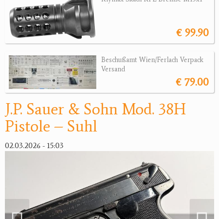
Revolver
Sonstige Waffen
€ 99.90
Munition
Beschußamt Wien/Ferlach Verpack
Optik
Versand
€ 79.00
Bogensport
J.P. Sauer & Sohn Mod. 38H
Zubehör
Pistole – Suhl
Jagdangebote
02.03.2026 - 15:03
Jagdreviere
Bücher, Videos
Antikes
Geschenke