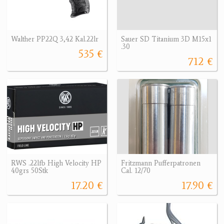
Walther PP22Q 3,42 Kal.22lr
Sauer SD Titanium 3D M15x1
.30
535 €
712 €
RWS .22lfb High Velocity HP
Fritzmann Pufferpatronen
40grs 50Stk
Cal. 12/70
17.20 €
17.90 €