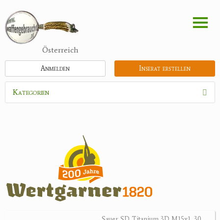
Direkt
zum
Inhalt
Österreich
Anmelden
Inserat erstellen
Kategorien
Waffen
Flinten
Kipplaufgewehre
Kleinkalibergewehre
Repetiererbüchse
Luftdruckwaffen
Militaria
Pistolen
Sauer SD Titanium 3D M15x1 .30