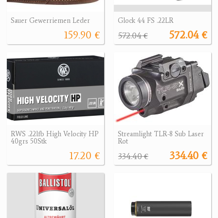
Sauer Gewerriemen Leder
Glock 44 FS .22LR
159.90 €
572.04 €
572.04 €
RWS .22lfb High Velocity HP
Streamlight TLR-8 Sub Laser
40grs 50Stk
Rot
17.20 €
334.40 €
334.40 €