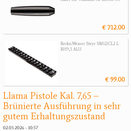
Revolver
Sonstige Waffen
Munition
€ 712.00
Optik
Reckn.Weaver Steyr SM12/CL2 L
BH9,5 ALU
Bogensport
Zubehör
Jagdangebote
€ 99.00
Jagdreviere
Llama Pistole Kal. 7,65 –
Bücher, Videos
Brünierte Ausführung in sehr
gutem Erhaltungszustand
Antikes
Geschenke
02.03.2026 - 10:57