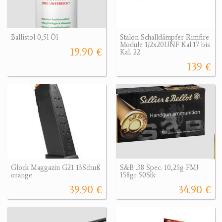
Ballistol 0,5l Öl
Stalon Schalldämpfer Rimfire
Module 1/2x20UNF Kal.17 bis
19.90 €
Kal. 22.
139 €
Glock Maggazin G21 13Schuß
S&B .38 Spec. 10,25g FMJ
orange
158gr 50Stk
39.90 €
34.90 €