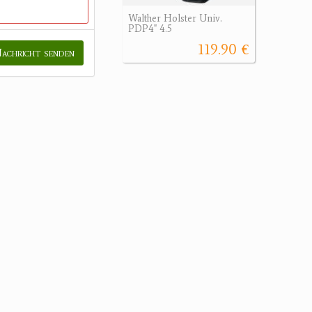
Walther Holster Univ.
PDP4" 4.5
119.90 €
achricht senden