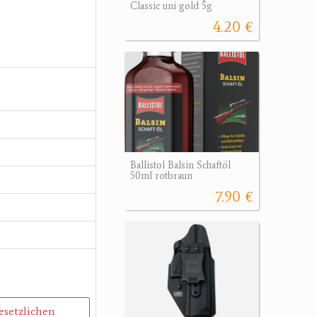
Classic uni gold 5g
4.20 €
Ballistol Balsin Schaftöl
50ml rotbraun
7.90 €
gesetzlichen