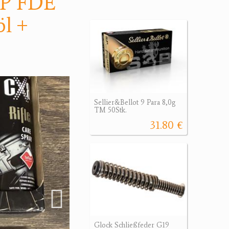
CP FDE
öl +
Sellier&Bellot 9 Para 8,0g
TM 50Stk.
31.80 €
Glock Schließfeder G19