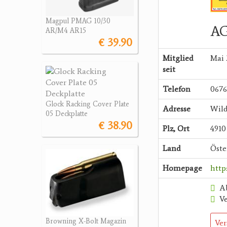
Magpul PMAG 10/30
AG
AR/M4 AR15
€ 39.90
Mitglied
Mai 
seit
Telefon
0676
Glock Racking Cover Plate
Adresse
Wild
05 Deckplatte
€ 38.90
Plz, Ort
4910
Land
Öste
Homepage
http
A
V
Browning X-Bolt Magazin
Ver