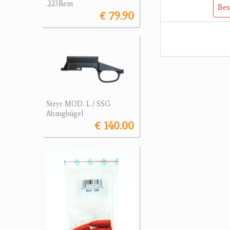
.223Rem
Bes
€ 79.90
Steyr MOD. L / SSG
Abzugbügel
€ 140.00