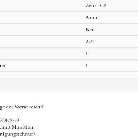
Zero 1 CP
9mm
Neu
22/1
s
1
red
1
e der Vorrat reicht!
 FDE 9x19
 Limit Munition
inigungsschnur)