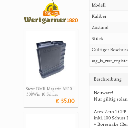
Modell
Kaliber
Zustand
Stück
Gültiger Beschus
wg_is_zwr_registe
Beschreibung
Steyr DMR Magazin AR10
Neuware!
.308Win 10 Schuss
Nur gültig solang
€ 35.00
Arex Zero 1 CPP
inkl. 100 Schuss
+ Boresnake (Re