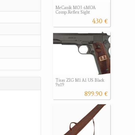
MeCanik MO3 6MOA
Comp.Reflex Sight
430 €
Tisas ZIG M1 A1 US Black
9x19
899.90 €