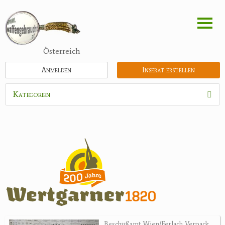
Direkt
zum
Inhalt
Österreich
Anmelden
Inserat erstellen
Kategorien
Waffen
Flinten
Kipplaufgewehre
Kleinkalibergewehre
Repetiererbüchse
Luftdruckwaffen
Militaria
Pistolen
Beschußamt Wien/Ferlach Verpack