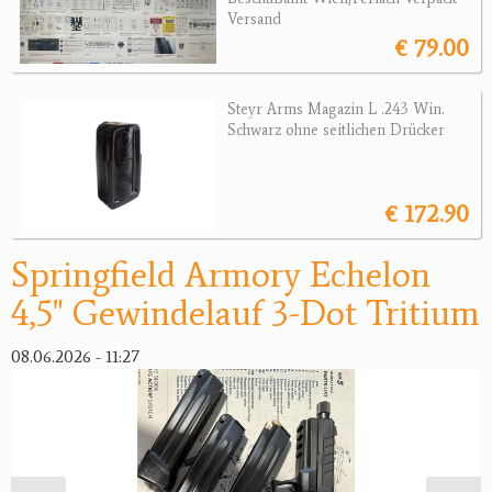
Revolver
Versand
€ 79.00
Sonstige Waffen
Munition
Steyr Arms Magazin L .243 Win.
Schwarz ohne seitlichen Drücker
Optik
Bogensport
€ 172.90
Zubehör
Springfield Armory Echelon
Jagdangebote
4,5" Gewindelauf 3-Dot Tritium
Jagdreviere
08.06.2026 - 11:27
Bücher, Videos
Antikes
Geschenke