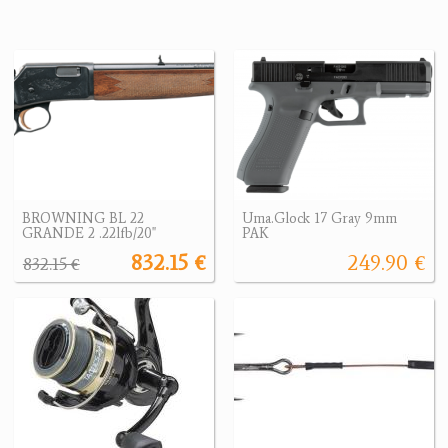
BROWNING BL 22
Uma.Glock 17 Gray 9mm
GRANDE 2 .22lfb/20"
PAK
832.15 €
249.90 €
832.15 €