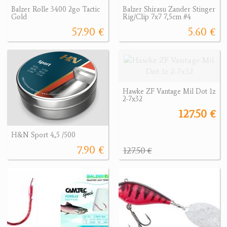
Balzer Rolle 3400 2go Tactic
Balzer Shirasu Zander Stinger
Gold
Rig/Clip 7x7 7,5cm #4
57.90 €
5.60 €
Hawke ZF Vantage Mil Dot 1z
2-7x32
127.50 €
H&N Sport 4,5 /500
7.90 €
127.50 €