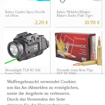
Balzer Camtec Speci Forelle
Balzer Wobbler/Blinker
rot 60cm
Matze's Rache Pink Tiger
2.20 €
10.90 €
Streamlight TLR 8G Sub
Hornady 6mm Rem 95gr
Laser Grün
SST SF 20Stk.
431.20 €
69.90 €
431.20 €
Waffengebraucht verwendet Cookies
um das An-/Abmelden zu ermöglichen,
sowie die Angebote zu verbessern.
Durch das Verwenden der Seite
Wertgarner 1820
Suche