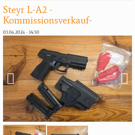
Steyr L-A2 -
Reviereinrichtungen
Kommissionsverkauf-
03.06.2026 - 14:50