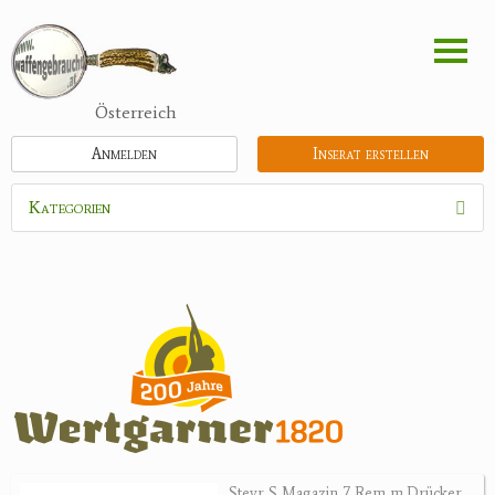
Direkt
zum
Inhalt
Österreich
Anmelden
Inserat erstellen
Kategorien
Waffen
Flinten
Kipplaufgewehre
Kleinkalibergewehre
Repetiererbüchse
Luftdruckwaffen
Militaria
Pistolen
Steyr S Magazin 7 Rem m.Drücker