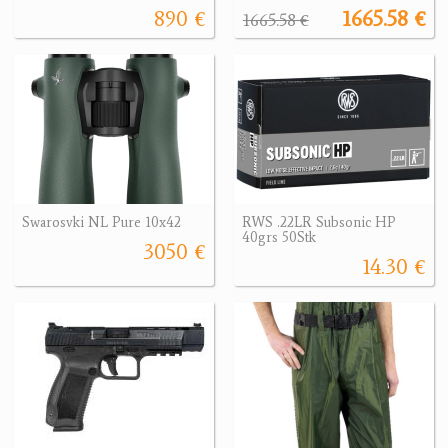
890 €
1665.58 €
1665.58 €
Swarosvki NL Pure 10x42
RWS .22LR Subsonic HP
40grs 50Stk
3050 €
14.30 €