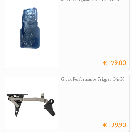
Revolver
Sonstige Waffen
Munition
Optik
Bogensport
€ 179.00
Zubehör
Jagdangebote
Glock Performance Trigger G4/G5
Jagdreviere
Bücher, Videos
Antikes
€ 129.90
Geschenke