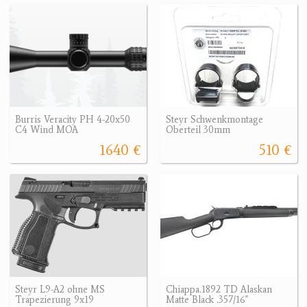
Burris Veracity PH 4-20x50
Steyr Schwenkmontage
C4 Wind MOA
Oberteil 30mm
1640 €
510 €
Steyr L9-A2 ohne MS
Chiappa.1892 TD Alaskan
Trapezierung 9x19
Matte Black .357/16"