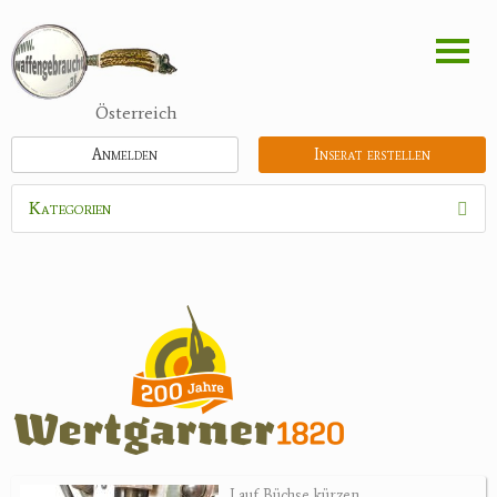
Direkt
zum
Inhalt
Österreich
Anmelden
Inserat erstellen
Kategorien
Waffen
Flinten
Kipplaufgewehre
Kleinkalibergewehre
Repetiererbüchse
Luftdruckwaffen
Militaria
Pistolen
Lauf Büchse kürzen