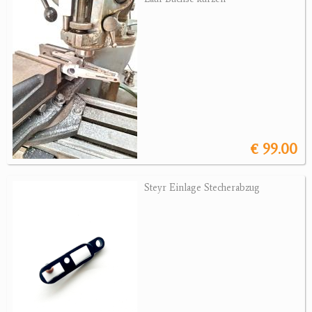
Revolver
Sonstige Waffen
Munition
Optik
Bogensport
€ 99.00
Zubehör
Jagdangebote
Steyr Einlage Stecherabzug
Jagdreviere
Bücher, Videos
Antikes
Geschenke