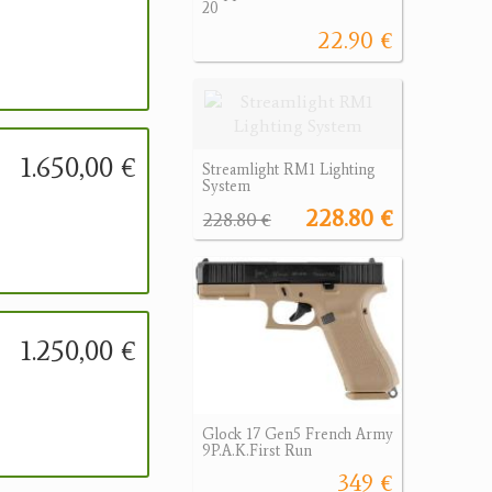
20
22.90 €
1.650,00 €
Streamlight RM1 Lighting
System
228.80 €
228.80 €
1.250,00 €
Glock 17 Gen5 French Army
9P.A.K.First Run
349 €