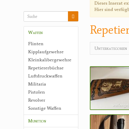
Warnmeldun
Dieses Inserat ex
Hier sind verfüg
Repetie
Waffen
Flinten
Unterkategorien
Kipplaufgewehre
Kleinkalibergewehre
Repetiererbüchse
Luftdruckwaffen
Militaria
Pistolen
Revolver
Sonstige Waffen
Munition