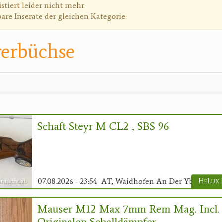
g
istiert leider nicht mehr.
bare Inserate der gleichen Kategorie:
rerbüchse
Schaft Steyr M CL2 , SBS 96
07.08.2026 - 23:54
AT, Waidhofen An Der Ybbs
Mauser M12 Max 7mm Rem Mag. Incl.
Originalen Schalldämpfer