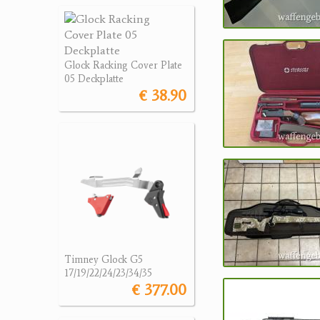
Glock Racking Cover Plate
05 Deckplatte
€ 38.90
Timney Glock G5
17/19/22/24/23/34/35
€ 377.00