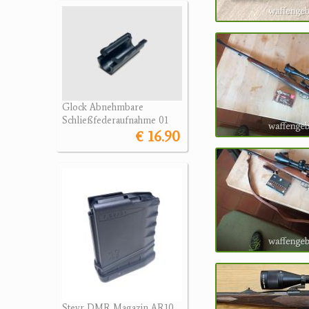
Glock Abnehmbare
Schließfederaufnahme 01
€ 16.90
Steyr DMR Magazin AR10