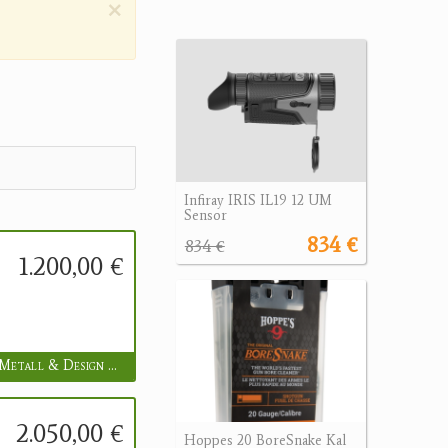
×
Infiray IRIS IL19 12 UM
Sensor
834 €
834 €
1.200,00 €
HeLux Metall & Design e.U.
2.050,00 €
Hoppes 20 BoreSnake Kal