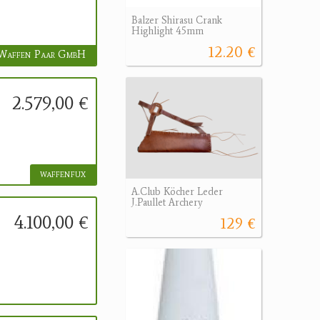
Balzer Shirasu Crank
Highlight 45mm
12.20 €
Waffen Paar GmbH
2.579,00 €
waffenfux
A.Club Köcher Leder
J.Paullet Archery
4.100,00 €
129 €