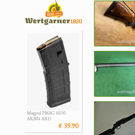
Magpul PMAG 10/30
AR/M4 AR15
€ 39.90