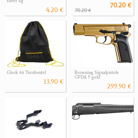
silver 6g
70.20 €
4.20 €
70.20 €
Glock 44 Turnbeutel
Browning Signalpistole
GPDA 9 gold
13.90 €
299.90 €