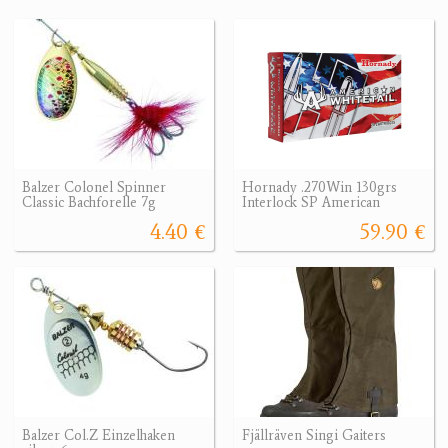
Balzer Colonel Spinner
Hornady .270Win 130grs
Classic Bachforelle 7g
Interlock SP American
4.40 €
59.90 €
Balzer Col.Z Einzelhaken
Fjällräven Singi Gaiters