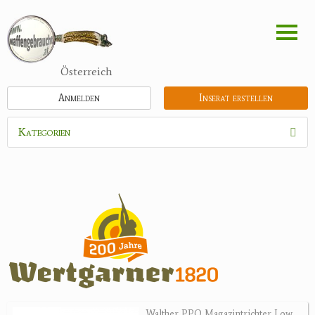
Direkt
zum
Inhalt
Österreich
Anmelden
Inserat erstellen
Kategorien
Waffen
Flinten
Kipplaufgewehre
Kleinkalibergewehre
Repetiererbüchse
Luftdruckwaffen
Militaria
Pistolen
Walther PPQ Magazintrichter Low