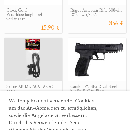
Glock Gen5
Ruger Amercan Rifle 308win
Verschlussfanghebel
18" Gew.5/8x24
verlängert
856 €
15.90 €
Sehne AB MK150A1 A2 A3
Canik TP9 SFx Rival Steel
Serie
blk 9x19 SOA 18sch.
9.90 €
1359.16 €
1359.16 €
Waffengebraucht verwendet Cookies
um das An-/Abmelden zu ermöglichen,
sowie die Angebote zu verbessern.
Durch das Verwenden der Seite
Wertgarner 1820
Suche
stimmen Sie der Verwendung von