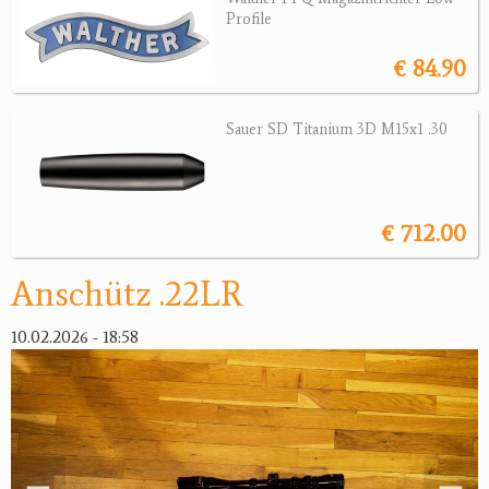
Revolver
Profile
Sonstige Waffen
€ 84.90
Munition
Sauer SD Titanium 3D M15x1 .30
Optik
Bogensport
€ 712.00
Zubehör
Anschütz .22LR
Jagdangebote
Jagdreviere
10.02.2026 - 18:58
Bücher, Videos
Antikes
Geschenke