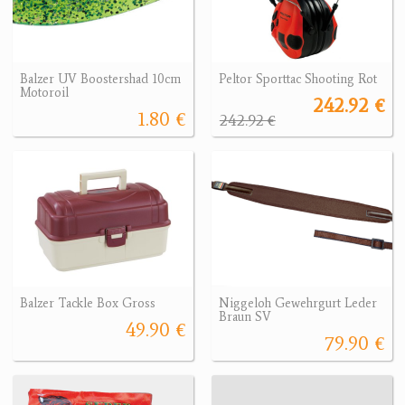
Balzer UV Boostershad 10cm
Peltor Sporttac Shooting Rot
Motoroil
242.92 €
1.80 €
242.92 €
Balzer Tackle Box Gross
Niggeloh Gewehrgurt Leder
Braun SV
49.90 €
79.90 €