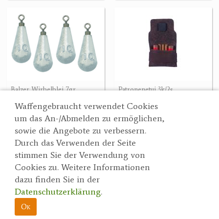
Balzer Wirbelblei 7gr
Patronenetui 3k/2s
2.80 €
33.90 €
Waffengebraucht verwendet Cookies
um das An-/Abmelden zu ermöglichen,
sowie die Angebote zu verbessern.
Durch das Verwenden der Seite
Wertgarner 1820
Suche
stimmen Sie der Verwendung von
Jagd & SporthandelsgmbH
Partner
Cookies zu. Weitere Informationen
AGBs
Dr. Karl-Renner-Straße 48
dazu finden Sie in der
Datenschutzerklärung
4470 Enns
Datenschutzerklärung
.
herbert@wertgarner.com
Impressum
https://www.wertgarner1820.at
Ok