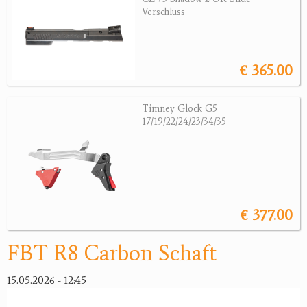
Revolver
Verschluss
Sonstige Waffen
Munition
€ 365.00
Optik
Timney Glock G5
Bogensport
17/19/22/24/23/34/35
Zubehör
Jagdangebote
Jagdreviere
€ 377.00
Bücher, Videos
FBT R8 Carbon Schaft
Antikes
15.05.2026 - 12:45
Geschenke