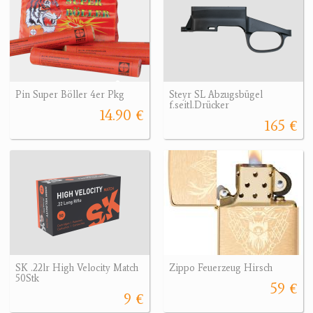
Pin Super Böller 4er Pkg
Steyr SL Abzugsbügel
f.seitl.Drücker
14.90 €
165 €
SK .22lr High Velocity Match
Zippo Feuerzeug Hirsch
50Stk
59 €
9 €