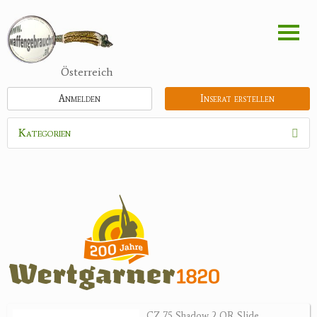
Direkt
zum
Inhalt
Österreich
Anmelden
Inserat erstellen
Kategorien
Waffen
Flinten
Kipplaufgewehre
Kleinkalibergewehre
Repetiererbüchse
Luftdruckwaffen
Militaria
Pistolen
CZ 75 Shadow 2 OR Slide