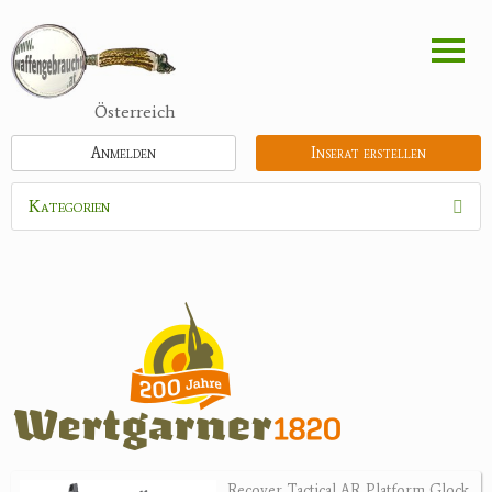
Direkt
zum
Inhalt
Österreich
Anmelden
Inserat erstellen
Kategorien
Waffen
Flinten
Kipplaufgewehre
Kleinkalibergewehre
Repetiererbüchse
Luftdruckwaffen
Militaria
Pistolen
Recover Tactical AR Platform Glock