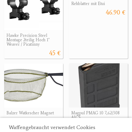
Rehblatter mit Etui
46.90 €
Hawke Precision Steel
Montage 2teilig Hoch 1"
Weaver / Picatinny
45 €
Balzer Watkescher Magnet
Magpul PMAG 10 7,62/308
AICS
44.50 €
79.90 €
Waffengebraucht verwendet Cookies