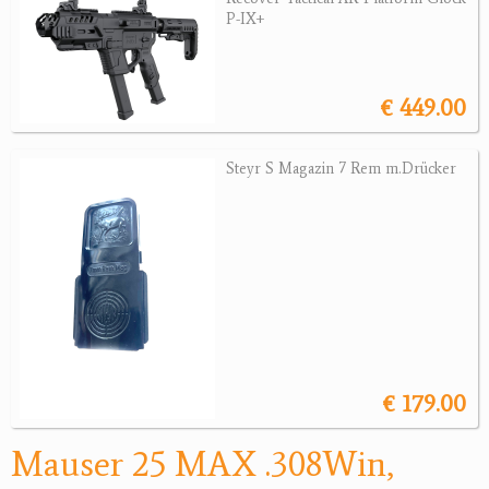
Revolver
P-IX+
Sonstige Waffen
Munition
€ 449.00
Optik
Steyr S Magazin 7 Rem m.Drücker
Bogensport
Zubehör
Jagdangebote
Jagdreviere
Bücher, Videos
€ 179.00
Antikes
Mauser 25 MAX .308Win,
Geschenke