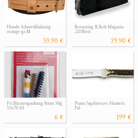
Hunde Schweißhalsung
Browning X-Bolt Magazin
orange gr.M
.223Rem
59.90 €
79.90 €
Fri.Bürstenpackung 8mm 3tlg
Puma Jagdmesser Hunter`s
33670-02
Pal
6 €
199 €