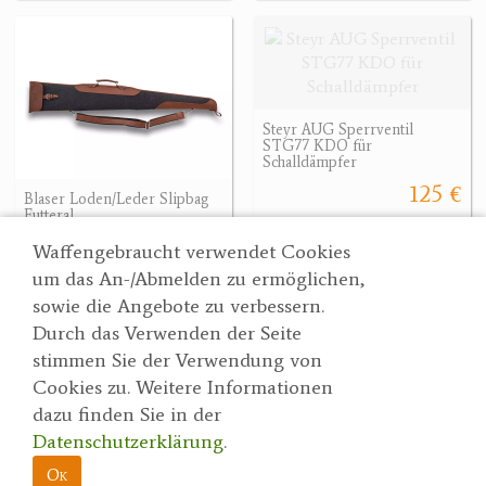
Steyr AUG Sperrventil
STG77 KDO für
Schalldämpfer
125 €
Blaser Loden/Leder Slipbag
Futteral
232 €
Waffengebraucht verwendet Cookies
um das An-/Abmelden zu ermöglichen,
sowie die Angebote zu verbessern.
Durch das Verwenden der Seite
Wertgarner 1820
Suche
stimmen Sie der Verwendung von
Jagd & SporthandelsgmbH
Partner
Cookies zu. Weitere Informationen
AGBs
Dr. Karl-Renner-Straße 48
dazu finden Sie in der
Datenschutzerklärung
4470 Enns
Datenschutzerklärung
.
herbert@wertgarner.com
Impressum
https://www.wertgarner1820.at
Ok