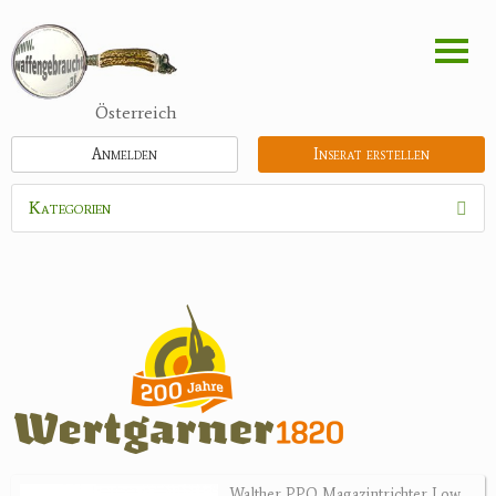
Direkt
zum
Inhalt
Österreich
Anmelden
Inserat erstellen
Kategorien
Waffen
Flinten
Kipplaufgewehre
Kleinkalibergewehre
Repetiererbüchse
Luftdruckwaffen
Militaria
Pistolen
Walther PPQ Magazintrichter Low