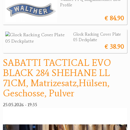
Revolver
Profile
Sonstige Waffen
€ 84.90
Munition
Glock Racking Cover Plate
Optik
05 Deckplatte
€ 38.90
Bogensport
SABATTI TACTICAL EVO
Zubehör
BLACK 284 SHEHANE LL
Jagdangebote
71CM, Matrizesatz,Hülsen,
Jagdreviere
Geschosse, Pulver
Bücher, Videos
25.05.2026 - 19:35
Antikes
Geschenke