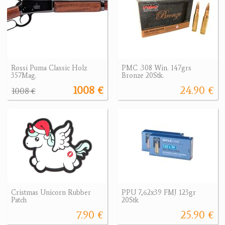
Rossi Puma Classic Holz
PMC .308 Win. 147grs
357Mag.
Bronze 20Stk.
1008 €
24.90 €
1008 €
Cristmas Unicorn Rubber
PPU 7,62x39 FMJ 123gr
Patch
20Stk
7.90 €
25.90 €