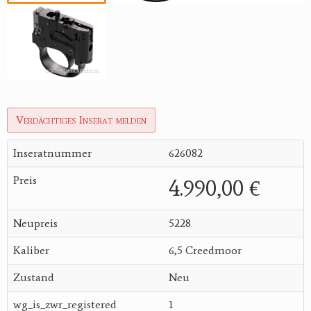
Verdächtiges Inserat melden
Inseratnummer
626082
Preis
4.990,00 €
Neupreis
5228
Kaliber
6,5 Creedmoor
Zustand
Neu
wg_is_zwr_registered
1