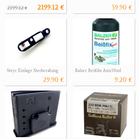
2199.12 €
59.90 €
2199.12 €
Steyr Einlage Stecherabzug
Balzer Beißfix Anis50ml
29.90 €
9.20 €