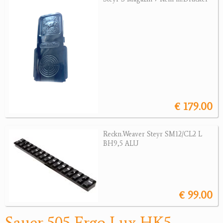
Revolver
Sonstige Waffen
Munition
Optik
Bogensport
€ 179.00
Zubehör
Jagdangebote
Reckn.Weaver Steyr SM12/CL2 L
BH9,5 ALU
Jagdreviere
Bücher, Videos
€ 99.00
Antikes
Geschenke
Sauer 505 Ergo Lux HK5