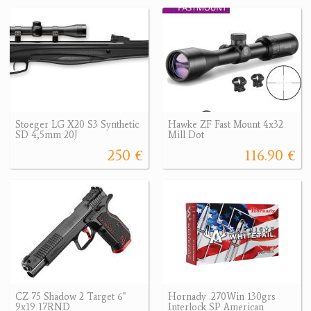
Stoeger LG X20 S3 Synthetic
Hawke ZF Fast Mount 4x32
SD 4,5mm 20J
Mill Dot
250 €
116.90 €
CZ 75 Shadow 2 Target 6"
Hornady .270Win 130grs
9x19 17RND
Interlock SP American