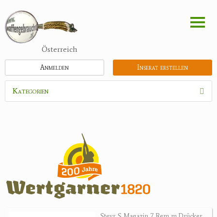
Direkt
zum
Inhalt
Österreich
Anmelden
Inserat erstellen
Kategorien
Waffen
Flinten
Kipplaufgewehre
Kleinkalibergewehre
Repetiererbüchse
Luftdruckwaffen
Militaria
Pistolen
Steyr S Magazin 7 Rem m.Drücker