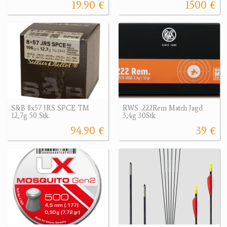
19.90 €
1500 €
S&B 8x57 JRS SPCE TM
RWS .222Rem Match Jagd
12,7g 50 Stk.
3,4g 30Stk
94.90 €
39 €