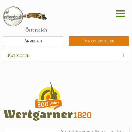
Direkt
zum
Inhalt
Österreich
Anmelden
Inserat erstellen
Kategorien
Waffen
Flinten
Kipplaufgewehre
Kleinkalibergewehre
Repetiererbüchse
Luftdruckwaffen
Militaria
Pistolen
Steyr S Magazin 7 Rem m.Drücker