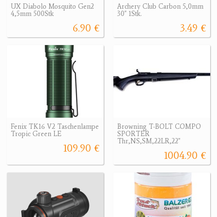
UX Diabolo Mosquito Gen2
Archery Club Carbon 5,0mm
4,5mm 500Stk
30" 1Stk.
6.90 €
3.49 €
Fenix TK16 V2 Taschenlampe
Browning T-BOLT COMPO
Tropic Green LE
SPORTER
Thr,NS,SM,22LR,22"
109.90 €
1004.90 €