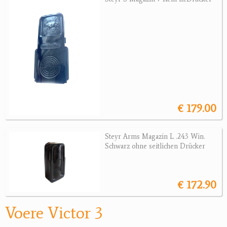
Revolver
Sonstige Waffen
Munition
Optik
Bogensport
€ 179.00
Zubehör
Jagdangebote
Steyr Arms Magazin L .243 Win.
Schwarz ohne seitlichen Drücker
Jagdreviere
Bücher, Videos
€ 172.90
Antikes
Voere Victor 3
Geschenke