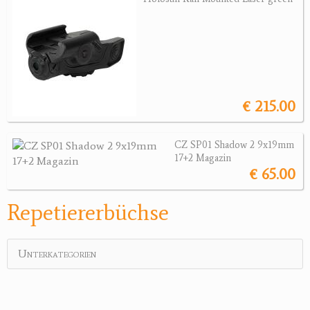
Revolver
Sonstige Waffen
Munition
Optik
€ 215.00
Bogensport
CZ SP01 Shadow 2 9x19mm
Zubehör
17+2 Magazin
€ 65.00
Jagdangebote
Repetiererbüchse
Jagdreviere
Bücher, Videos
Unterkategorien
Antikes
Geschenke