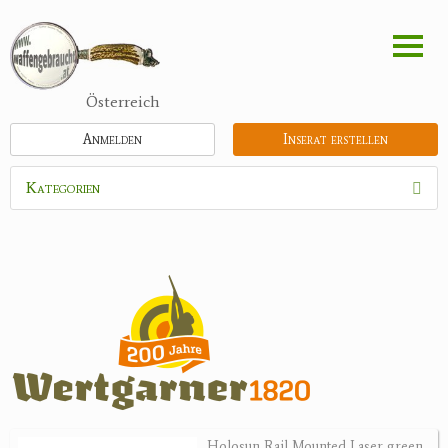
Direkt
zum
Inhalt
Österreich
Anmelden
Inserat erstellen
Kategorien
Waffen
Flinten
Kipplaufgewehre
Kleinkalibergewehre
Repetiererbüchse
Luftdruckwaffen
Militaria
Pistolen
Holosun Rail Mounted Laser green