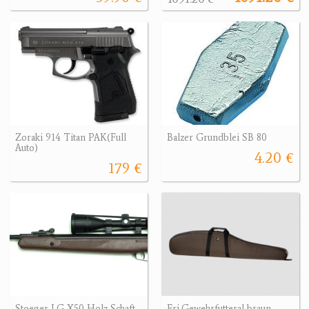
Zoraki 914 Titan PAK(Full
Balzer Grundblei SB 80
Auto)
4.20 €
179 €
Stoeger LG X50 Holz Schaft
Fri.Gewehrfutteral braun