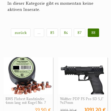
In dieser Kategorie gibt es momentan keine
Reviereinrichtungen
aktiven Inserate.
zurück
…
85
86
87
88
RWS Flobert Randzünder
Walther PDP FS Pro SD 5,1"
4mm lang mit Kugel No. 7
9x19mm
39.90 €
1091.20 €
1091.20 €