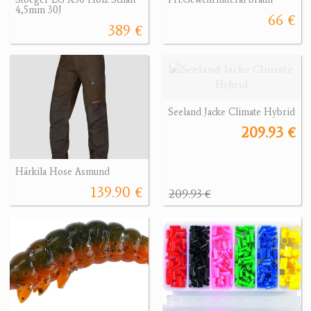
4,5mm 30J
66 €
389 €
Seeland Jacke Climate Hybrid
209.93 €
Härkila Hose Asmund
139.90 €
209.93 €