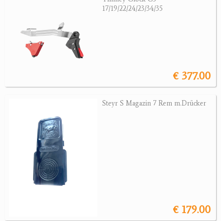
Revolver
17/19/22/24/23/34/35
Sonstige Waffen
Munition
Optik
€ 377.00
Bogensport
Steyr S Magazin 7 Rem m.Drücker
Zubehör
Jagdangebote
Jagdreviere
Bücher, Videos
Antikes
€ 179.00
Geschenke