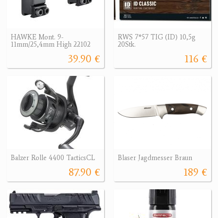
HAWKE Mont. 9-
RWS 7*57 TIG (ID) 10,5g
11mm/25,4mm High 22102
20Stk.
39.90 €
116 €
Balzer Rolle 4400 TacticsCL
Blaser Jagdmesser Braun
87.90 €
189 €