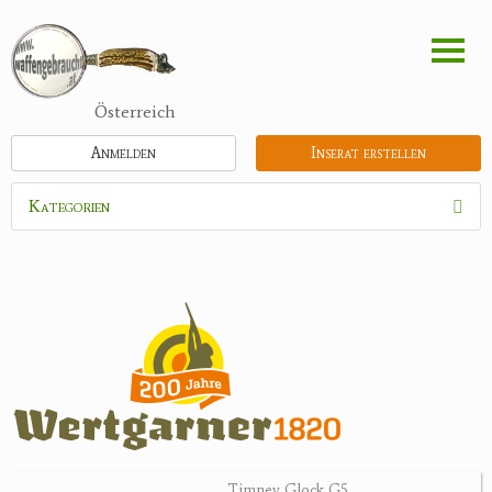
Direkt
zum
Inhalt
Österreich
Anmelden
Inserat erstellen
Kategorien
Waffen
Flinten
Kipplaufgewehre
Kleinkalibergewehre
Repetiererbüchse
Luftdruckwaffen
Militaria
Pistolen
Timney Glock G5