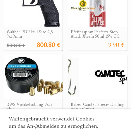
Walther PDP Full Size 4,5
Pfefferspray Perfecta Stop
9x19mm
Attack Xtrem 50ml 15% OC
800.80 €
9.90 €
800.80 €
RWS Viehbetäubung 9x17
Balzer Camtec Speciv Drilling
blau
gr.4 Brüniert
39.90 €
2.80 €
Waffengebraucht verwendet Cookies
um das An-/Abmelden zu ermöglichen,