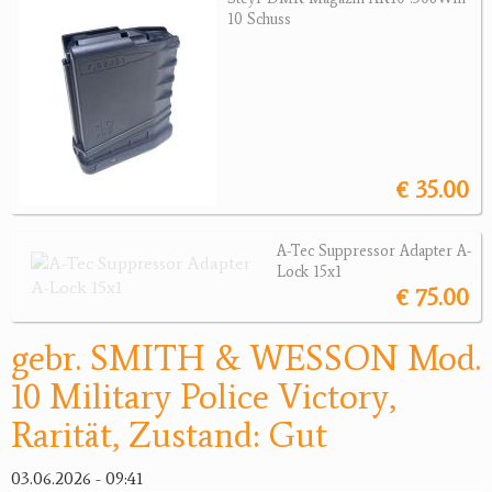
Revolver
10 Schuss
Sonstige Waffen
Munition
Optik
€ 35.00
Bogensport
Zubehör
A-Tec Suppressor Adapter A-
Lock 15x1
Jagdangebote
€ 75.00
Jagdreviere
gebr. SMITH & WESSON Mod.
Bücher, Videos
10 Military Police Victory,
Rarität, Zustand: Gut
Antikes
Geschenke
03.06.2026 - 09:41