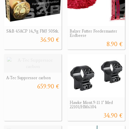
S&B 45ACP 14,9g FMJ 50Stk.
Balzer Futter Feedermaster
Erdbeere
36.90 €
8.90 €
A-Tec Suppressor carbon
659.90 €
Hawke Mont.9-11 1" Med
22101/HM6104
34.90 €