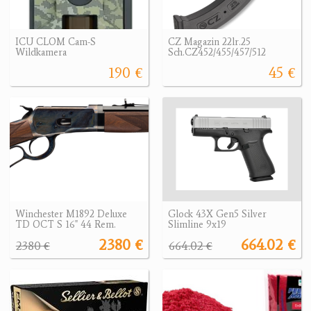
ICU CLOM Cam-S
CZ Magazin 22lr.25
Wildkamera
Sch.CZ452/455/457/512
190 €
45 €
Winchester M1892 Deluxe
Glock 43X Gen5 Silver
TD OCT S 16" 44 Rem.
Slimline 9x19
2380 €
664.02 €
2380 €
664.02 €