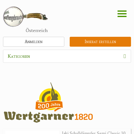
Direkt
zum
Inhalt
Österreich
Anmelden
Inserat erstellen
Kategorien
Waffen
Flinten
Kipplaufgewehre
Kleinkalibergewehre
Repetiererbüchse
Luftdruckwaffen
Militaria
Pistolen
Jaki Schalldämpfer Semi Classic 30