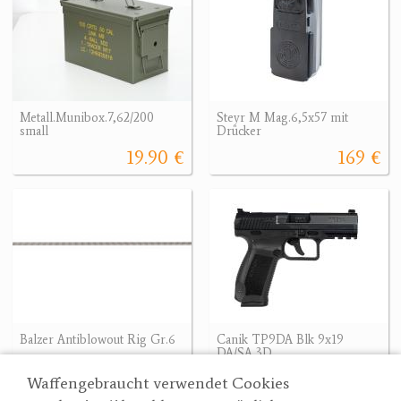
Metall.Munibox.7,62/200
Steyr M Mag.6,5x57 mit
small
Drücker
19.90 €
169 €
Balzer Antiblowout Rig Gr.6
Canik TP9DA Blk 9x19
DA/SA 3D
5.10 €
506.40 €
Waffengebraucht verwendet Cookies