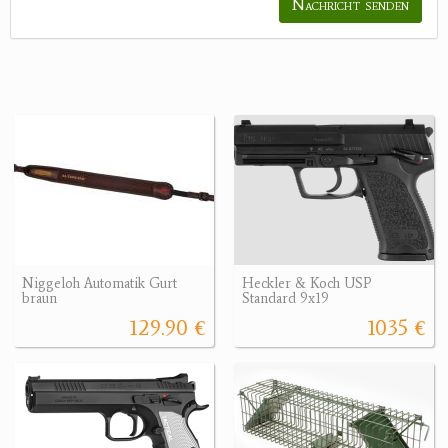
Nachricht senden
Niggeloh Automatik Gurt
Heckler & Koch USP
braun
Standard 9x19
129.90 €
1035 €