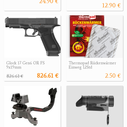
24.90 €
12.90 €
Glock 17 Gen6 OR FS
Thermopad Rückenwärmer
9x19mm
Einweg 12Std
826.61 €
2.50 €
826.61 €