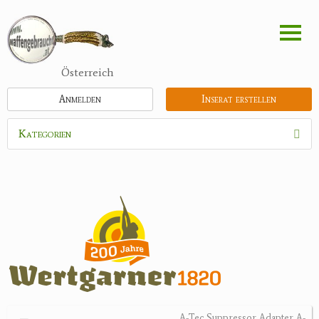
Direkt
zum
Inhalt
Österreich
Anmelden
Inserat erstellen
Kategorien
Waffen
Flinten
Kipplaufgewehre
Kleinkalibergewehre
Repetiererbüchse
Luftdruckwaffen
Militaria
Pistolen
A-Tec Suppressor Adapter A-