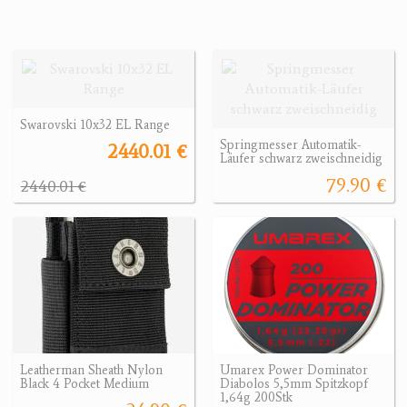
Swarovski 10x32 EL Range
Springmesser Automatik-
2440.01 €
Läufer schwarz zweischneidig
79.90 €
2440.01 €
Leatherman Sheath Nylon
Umarex Power Dominator
Black 4 Pocket Medium
Diabolos 5,5mm Spitzkopf
1,64g 200Stk