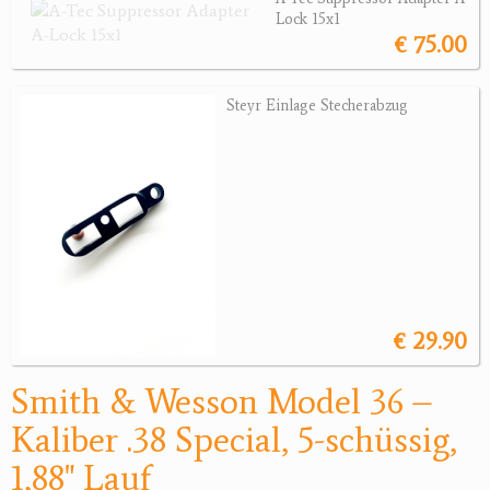
Revolver
Lock 15x1
€ 75.00
Sonstige Waffen
Munition
Steyr Einlage Stecherabzug
Optik
Bogensport
Zubehör
Jagdangebote
Jagdreviere
€ 29.90
Bücher, Videos
Smith & Wesson Model 36 –
Antikes
Kaliber .38 Special, 5-schüssig,
1,88" Lauf
Geschenke