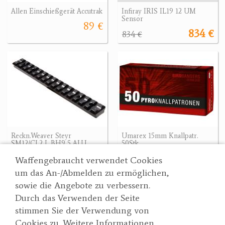
Allen Einschießgerät Accutrak
Infiray IRIS IL19 12 UM
Sensor
89 €
834 €
834 €
Reckn.Weaver Steyr
Umarex 15mm Knallpatr.
SM12/CL2 L BH9,5 ALU
50Stk.
99 €
29.90 €
Waffengebraucht verwendet Cookies
um das An-/Abmelden zu ermöglichen,
sowie die Angebote zu verbessern.
Durch das Verwenden der Seite
Wertgarner 1820
Suche
stimmen Sie der Verwendung von
Jagd & SporthandelsgmbH
Partner
Cookies zu. Weitere Informationen