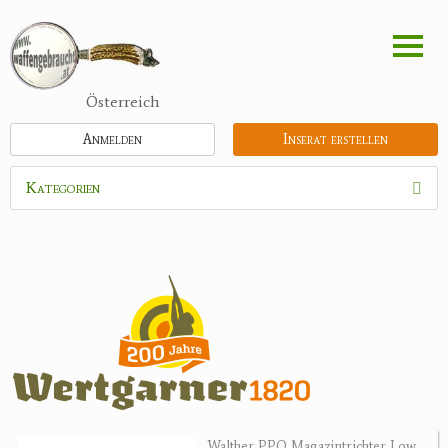
Direkt
zum
Inhalt
Österreich
Anmelden
Inserat erstellen
Kategorien
Waffen
Flinten
Kipplaufgewehre
Kleinkalibergewehre
Repetiererbüchse
Luftdruckwaffen
Militaria
Pistolen
Walther PPQ Magazintrichter Low