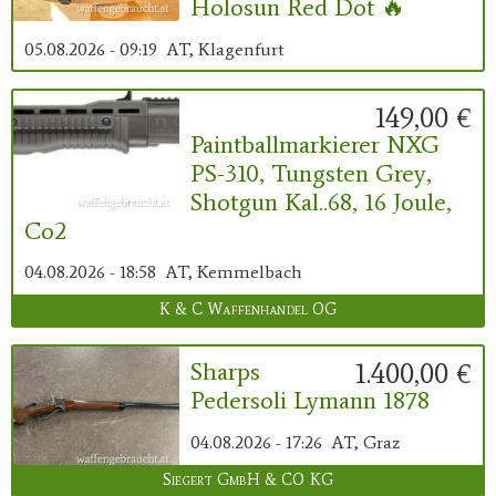
Holosun Red Dot 🔥
05.08.2026 - 09:19
AT, Klagenfurt
149,00 €
Paintballmarkierer NXG
PS-310, Tungsten Grey,
Shotgun Kal..68, 16 Joule,
Co2
04.08.2026 - 18:58
AT, Kemmelbach
K & C Waffenhandel OG
1.400,00 €
Sharps
Pedersoli Lymann 1878
04.08.2026 - 17:26
AT, Graz
Siegert GmbH & CO KG