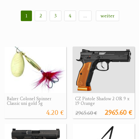
1
2
3
4
…
weiter
Balzer Colonel Spinner
CZ Pistole Shadow 2 OR 9 x
Classic uni gold 5g
19 Orange
4.20 €
2965.60 €
2965.60 €