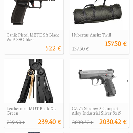
Canik Pistol METE Sft Black
Hubertus Ansitz Twill
9x19 SAO fiber
157.50 €
522 €
157.50 €
Leatherman MUT-Black XL
CZ 75 Shadow 2 Compact
Green
Alloy Industrial Silver 9x19
239.40 €
2030.42 €
239.40 €
2030.42 €