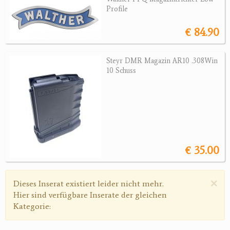
Revolver
Profile
Sonstige Waffen
€ 84.90
Munition
Steyr DMR Magazin AR10 .308Win
Optik
10 Schuss
Bogensport
Zubehör
Jagdangebote
€ 35.00
Jagdreviere
Bücher, Videos
×
Warnmeldung
Dieses Inserat existiert leider nicht mehr.
Hier sind verfügbare Inserate der gleichen
Antikes
Kategorie:
Geschenke