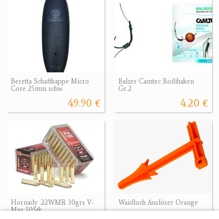
Beretta Schaftkappe Micro
Balzer Camtec Boilihaken
Core 25mm schw
Gr.2
49.90 €
4.20 €
Hornady .22WMR 30grs V-
Waidloch Auslöser Orange
Max 50Stk
17.90 €