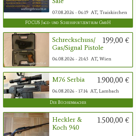
Sale
07.08.2026 - 06:19
AT, Traiskirchen
FOCUS Jagd- und Schießsportzentrum GmbH
199,00 €
Schreckschuss/
Gas/Signal Pistole
06.08.2026 - 21:43
AT, Wien
1.900,00 €
M76 Serbia
06.08.2026 - 17:14
AT, Lambach
Der Büchsenmacher
1.500,00 €
Heckler &
Koch 940