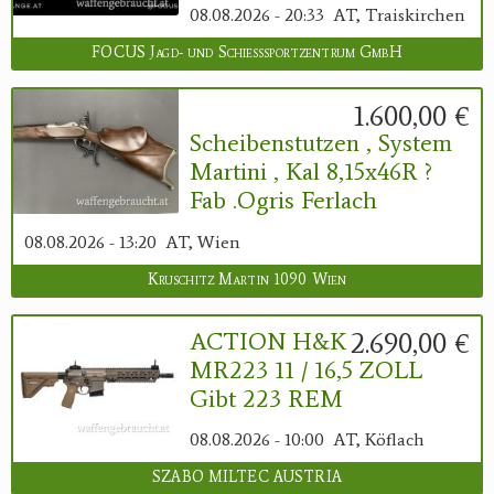
08.08.2026 - 20:33
AT, Traiskirchen
FOCUS Jagd- und Schießsportzentrum GmbH
1.600,00 €
Scheibenstutzen , System
Martini , Kal 8,15x46R ?
Fab .Ogris Ferlach
08.08.2026 - 13:20
AT, Wien
Kruschitz Martin 1090 Wien
2.690,00 €
ACTION H&K
MR223 11 / 16,5 ZOLL
Gibt 223 REM
08.08.2026 - 10:00
AT, Köflach
SZABO MILTEC AUSTRIA