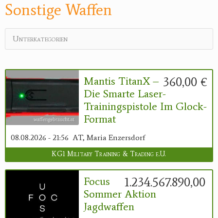
Sonstige Waffen
Reviereinrichtungen
Unterkategorien
360,00 €
Mantis TitanX –
Die Smarte Laser-
Trainingspistole Im Glock-
Format
08.08.2026 - 21:56
AT, Maria Enzersdorf
KG1 Military Training & Trading e.U.
1.234.567.890,00 €
Focus
Sommer Aktion
Jagdwaffen