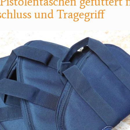
Pistolentaschen gefüttert 
schluss und Tragegriff