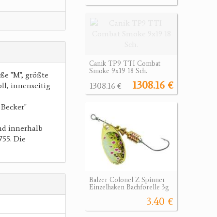
Canik TP9 TTI Combat
Smoke 9x19 18 Sch.
ße "M", größte
1308.16 €
1308.16 €
ll, innenseitig
 Becker"
nd innerhalb
755. Die
Balzer Colonel Z Spinner
Einzelhaken Bachforelle 3g
3.40 €