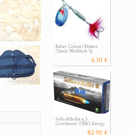
Balzer Colonel Blinker
Classic Weißfisch 7g
4.30 €
Seller&Bellot 6,5
Creedmoor TXRG Exergy
82.90 €