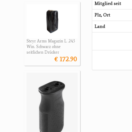
Mitglied seit
Plz, Ort
Land
Steyr Arms Magazin L .243
Win. Schwarz ohne
seitlichen Drücker
€ 172.90