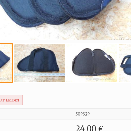
rat melden
509329
24,00 €