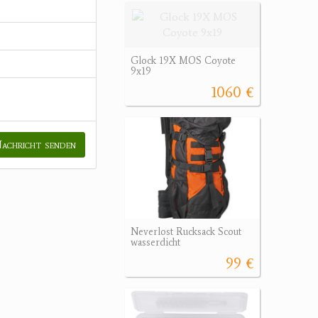
Glock 19X MOS Coyote
9x19
1060 €
achricht senden
Neverlost Rucksack Scout
wasserdicht
99 €