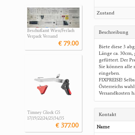
Zustand
Beschußamt Wien/Ferlach
Beschreibung
Verpack Versand
€ 79.00
Biete diese 3 ab
Länge ca. 30cm, 
gefüttert. Der Pr
Sie können alle 
eingeben.
FIXPREISE! Selb
Österreichs wahl
Versandkosten h
Timney Glock G5
Kontakt
17/19/22/24/23/34/35
€ 377.00
Name