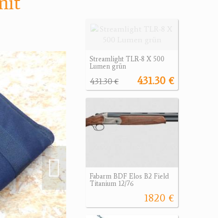
mit
Streamlight TLR-8 X 500
Lumen grün
431.30 €
431.30 €
Fabarm BDF Elos B2 Field
Titanium 12/76
1820 €