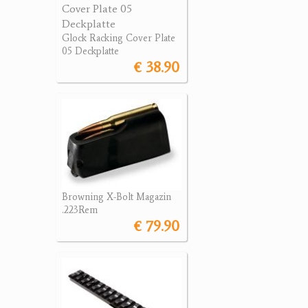
Glock Racking Cover Plate
05 Deckplatte
€ 38.90
Browning X-Bolt Magazin
.223Rem
€ 79.90