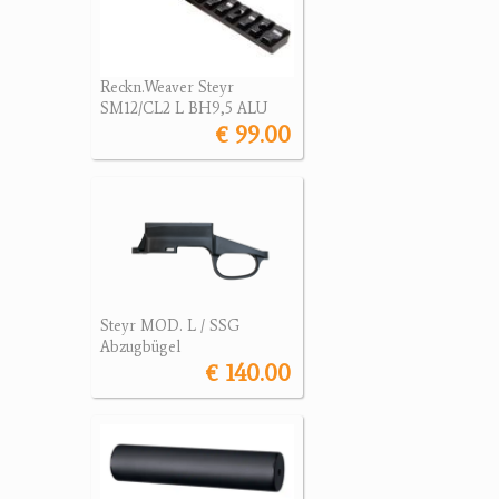
Reckn.Weaver Steyr
SM12/CL2 L BH9,5 ALU
€ 99.00
Steyr MOD. L / SSG
Abzugbügel
€ 140.00