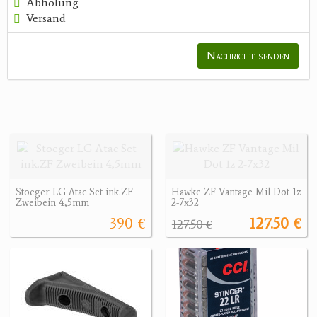
Abholung
Versand
Nachricht senden
Stoeger LG Atac Set ink.ZF
Hawke ZF Vantage Mil Dot 1z
Zweibein 4,5mm
2-7x32
390 €
127.50 €
127.50 €