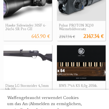
Hawke Sidewinder 30SF 6-
Pulsar PROTON XQ30
24x56 SR Pro GII
Wärmebildvorsatz
645.90 €
2147.34 €
2147.34 €
Diana LG Stormrider 4,5mm
RWS 7*64 KS 8,0g 20Stk.
blk 27J
95.90 €
204 €
204 €
Waffengebraucht verwendet Cookies
um das An-/Abmelden zu ermöglichen,