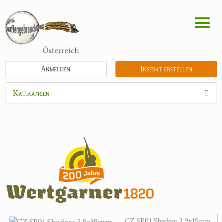
Direkt
zum
Inhalt
Österreich
Anmelden
Inserat erstellen
Kategorien
Waffen
Munition
Optik
Bogensport
Zubehör
Holster, Futterale
CZ SP01 Shadow 2 9x19mm