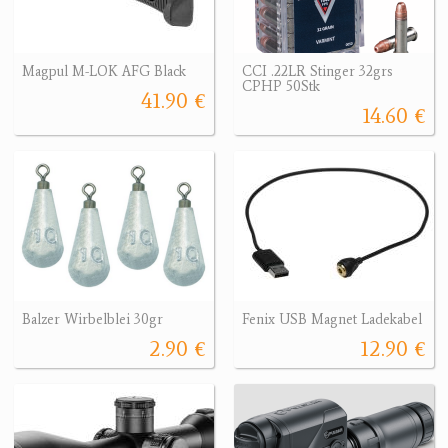
Magpul M-LOK AFG Black
CCI .22LR Stinger 32grs
CPHP 50Stk
41.90 €
14.60 €
Balzer Wirbelblei 30gr
Fenix USB Magnet Ladekabel
2.90 €
12.90 €