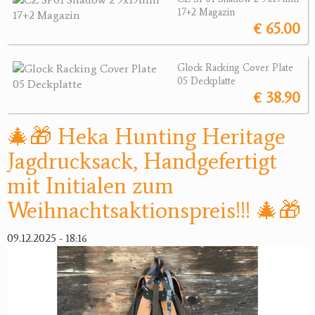
17+2 Magazin
Magazine
€ 65.00
Montagen, Ersatzteile
Lederartikel
Glock Racking Cover Plate
Messer
05 Deckplatte
Sonstiges Zubehör
€ 38.90
Jagdangebote
🎄🎁 Heka Hunting Heritage
Jagdrucksack, Handgefertigt
Jagdreviere
mit Initialen zum
Bücher, Videos
Weihnachtsaktionspreis!!! 🎄🎁
Antikes
09.12.2025 - 18:16
Geschenke
Reviereinrichtungen