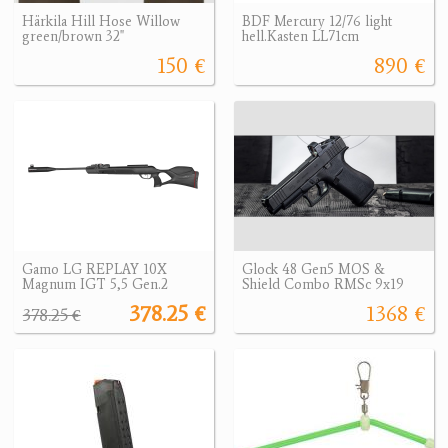
Härkila Hill Hose Willow
BDF Mercury 12/76 light
green/brown 32"
hell.Kasten LL71cm
150 €
890 €
Gamo LG REPLAY 10X
Glock 48 Gen5 MOS &
Magnum IGT 5,5 Gen.2
Shield Combo RMSc 9x19
378.25 €
1368 €
378.25 €