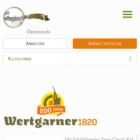
Direkt
zum
Inhalt
Österreich
Anmelden
Inserat erstellen
Kategorien
Waffen
Munition
Optik
Bogensport
Zubehör
Holster, Futterale
Jaki Schalldämpfer Semi Classic Kal.