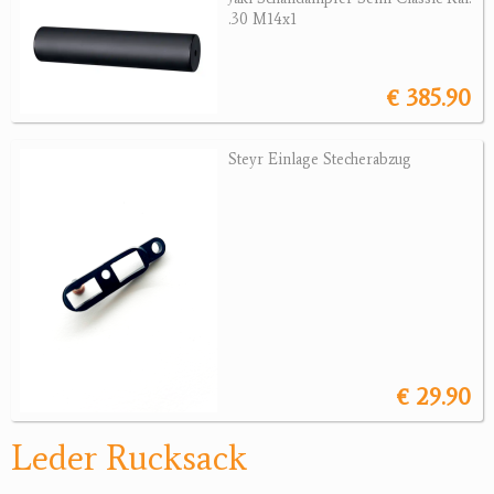
.30 M14x1
Magazine
Montagen, Ersatzteile
Lederartikel
€ 385.90
Messer
Sonstiges Zubehör
Steyr Einlage Stecherabzug
Jagdangebote
Jagdreviere
Bücher, Videos
Antikes
Geschenke
€ 29.90
Reviereinrichtungen
Leder Rucksack