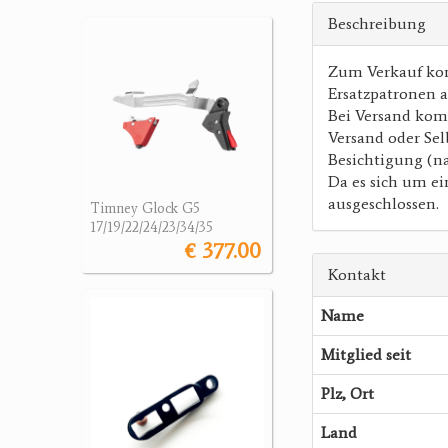
Beschreibung
Zum Verkauf kom
Ersatzpatronen 
Bei Versand kom
Versand oder Se
Besichtigung (na
Da es sich um e
ausgeschlossen.
Timney Glock G5
17/19/22/24/23/34/35
€ 377.00
Kontakt
Name
Mitglied seit
Plz, Ort
Land