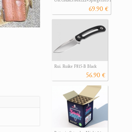
Öst.GAMS.86x122+Spiegel10STk.
69.90 €
Rui. Ruike F815-B Black
56.90 €