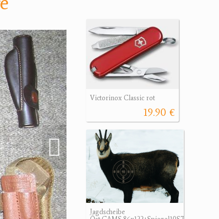
e
Victorinox Classic rot
19.90 €
Jagdscheibe