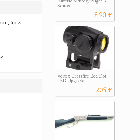
Batterie Saturday Night 16
Schuss
18.90 €
ung für 2
me
Vortex Crossfire Red Dot
LED Upgrade
205 €