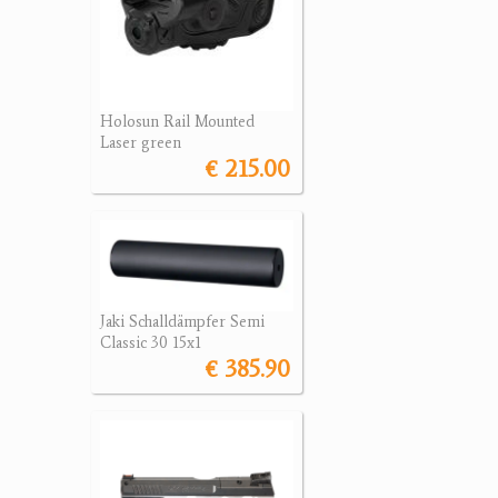
Holosun Rail Mounted
Laser green
€ 215.00
Jaki Schalldämpfer Semi
Classic 30 15x1
€ 385.90