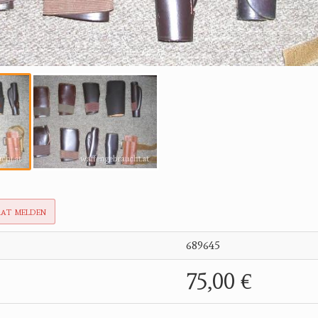
rat melden
689645
75,00 €