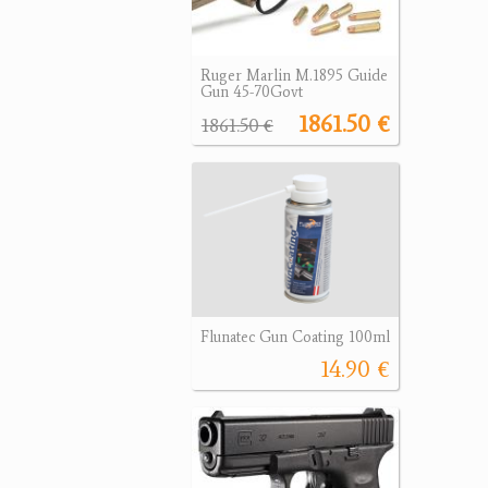
Ruger Marlin M.1895 Guide
Gun 45-70Govt
1861.50 €
1861.50 €
Flunatec Gun Coating 100ml
14.90 €