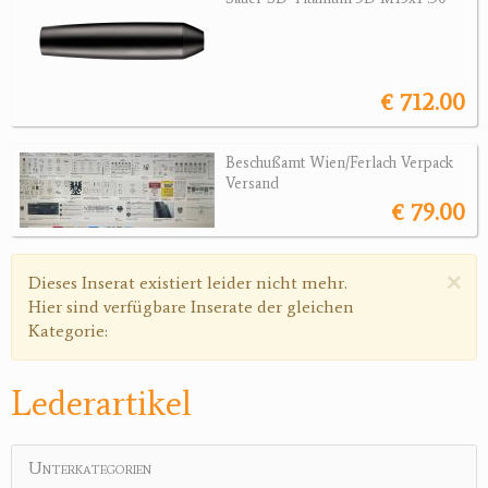
Magazine
Montagen, Ersatzteile
Lederartikel
€ 712.00
Messer
Sonstiges Zubehör
Beschußamt Wien/Ferlach Verpack
Versand
Jagdangebote
€ 79.00
Jagdreviere
×
Warnmeldung
Dieses Inserat existiert leider nicht mehr.
Bücher, Videos
Hier sind verfügbare Inserate der gleichen
Kategorie:
Antikes
Geschenke
Lederartikel
Reviereinrichtungen
Unterkategorien