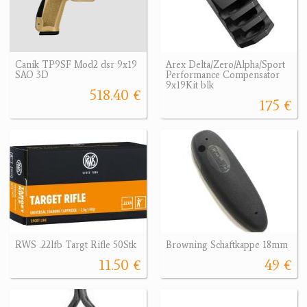
Canik TP9SF Mod2 dsr 9x19
Arex Delta/Zero/Alpha/Sport
SAO 3D
Performance Compensator
9x19Kit blk
518.40 €
175 €
RWS .22lfb Targt Rifle 50Stk
Browning Schaftkappe 18mm
11.50 €
49 €