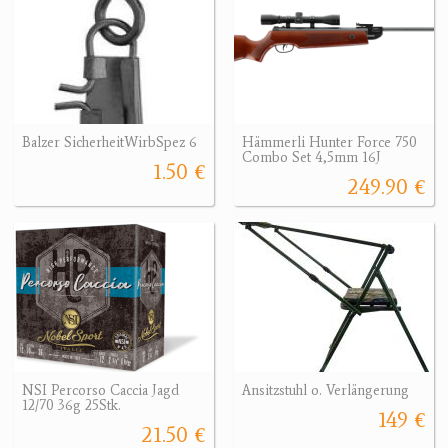
Balzer SicherheitWirbSpez 6
Hämmerli Hunter Force 750
Combo Set 4,5mm 16J
1.50 €
249.90 €
NSI Percorso Caccia Jagd
Ansitzstuhl o. Verlängerung
12/70 36g 25Stk.
149 €
21.50 €