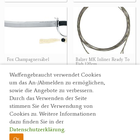
Fox Champagnersäbel
Balzer MK Inliner Ready To
Fish 120cm
188 €
7.20 €
Waffengebraucht verwendet Cookies
um das An-/Abmelden zu ermöglichen,
sowie die Angebote zu verbessern.
Durch das Verwenden der Seite
Wertgarner 1820
Suche
stimmen Sie der Verwendung von
Jagd & SporthandelsgmbH
Partner
Cookies zu. Weitere Informationen
AGBs
Dr. Karl-Renner-Straße 48
dazu finden Sie in der
Datenschutzerklärung
4470 Enns
Datenschutzerklärung
.
herbert@wertgarner.com
Impressum
https://www.wertgarner1820.at
Ok