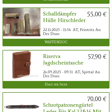
55,00 €
Schalldämpfer
Hülle Hirschleder
22.11.2025 - 11:54
AT, Feistritz An
Der Drau
WAFFENDOC
57,90 €
Riserva
Jagdscheintasche
26.09.2025 - 09:31
AT, Spittal An
Der Drau
Haus der Jäger
70,00 €
Schrotpatronengürtel
Leder Für Kal 12&16 Mit