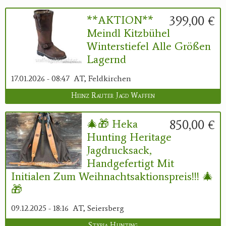
399,00 €
**AKTION**
Meindl Kitzbühel
Winterstiefel Alle Größen
Lagernd
17.01.2026 - 08:47
AT, Feldkirchen
Heinz Rauter Jagd Waffen
850,00 €
🎄🎁 Heka
Hunting Heritage
Jagdrucksack,
Handgefertigt Mit
Initialen Zum Weihnachtsaktionspreis!!! 🎄
🎁
09.12.2025 - 18:16
AT, Seiersberg
Styria Hunting