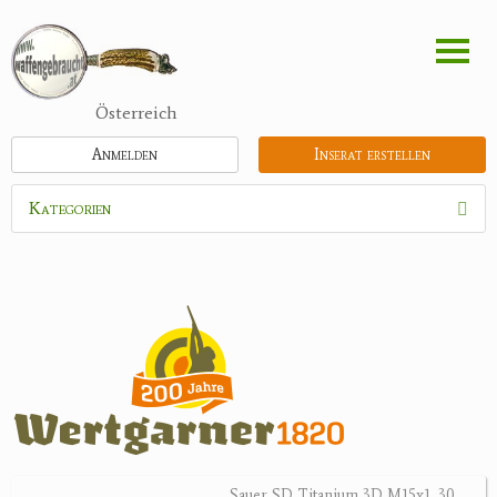
Direkt
zum
Inhalt
Österreich
Anmelden
Inserat erstellen
Kategorien
Waffen
Munition
Optik
Bogensport
Zubehör
Holster, Futterale
Sauer SD Titanium 3D M15x1 .30