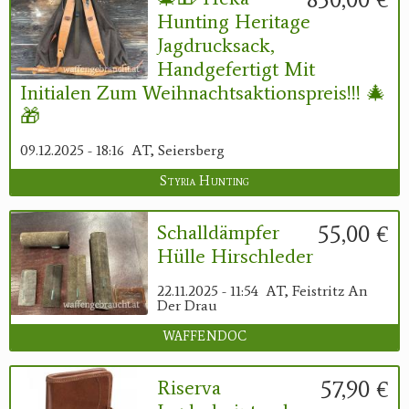
Hunting Heritage
Jagdrucksack,
Handgefertigt Mit
Initialen Zum Weihnachtsaktionspreis!!! 🎄
🎁
09.12.2025 - 18:16
AT, Seiersberg
Styria Hunting
55,00 €
Schalldämpfer
Hülle Hirschleder
22.11.2025 - 11:54
AT, Feistritz An
Der Drau
WAFFENDOC
57,90 €
Riserva