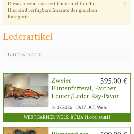
×
Warnmeldung
Dieses Inserat existiert leider nicht mehr.
Hier sind verfügbare Inserate der gleichen
Kategorie:
Lederartikel
Unterkategorien
595,00 €
Zweier
Flintenfutteral, Pärchen,
Leinen/Leder Ray-Pavon
31.07.2026 - 19:37
AT, Wels
WERTGARNER WELS, BÜMA HandelsgmbH