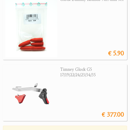
Magazine
Montagen, Ersatzteile
Lederartikel
Messer
Sonstiges Zubehör
Jagdangebote
€ 5.90
Jagdreviere
Timney Glock G5
17/19/22/24/23/34/35
Bücher, Videos
Antikes
Geschenke
€ 377.00
Reviereinrichtungen