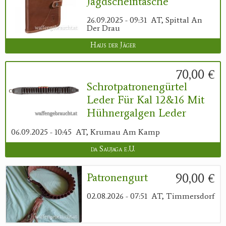
Jagdscheintasche
26.09.2025 - 09:31
AT, Spittal An
Der Drau
Haus der Jäger
70,00 €
Schrotpatronengürtel
Leder Für Kal 12&16 Mit
Hühnergalgen Leder
06.09.2025 - 10:45
AT, Krumau Am Kamp
da Saujaga e.U.
90,00 €
Patronengurt
02.08.2026 - 07:51
AT, Timmersdorf