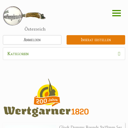
Direkt
zum
Inhalt
Österreich
Anmelden
Inserat erstellen
Kategorien
Waffen
Munition
Optik
Bogensport
Zubehör
Holster, Futterale
Glock Dummy Rounds 9x19mm 5er