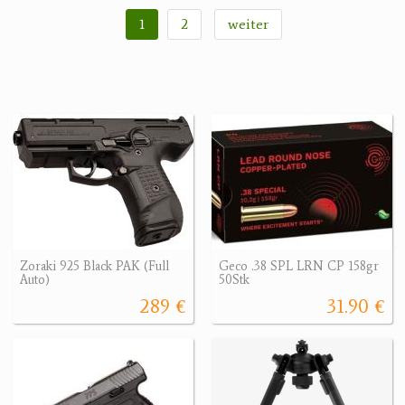
1
2
weiter
Zoraki 925 Black PAK (Full
Geco .38 SPL LRN CP 158gr
Auto)
50Stk
289 €
31.90 €