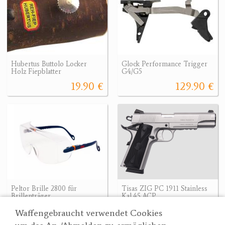
Hubertus Buttolo Locker
Glock Performance Trigger
Holz Fiepblatter
G4/G5
19.90 €
129.90 €
Peltor Brille 2800 für
Tisas ZIG PC 1911 Stainless
Brillenträger
Kal.45 ACP
19.90 €
1080 €
Waffengebraucht verwendet Cookies