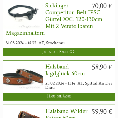
70,00 €
Sickinger
Competiton Belt IPSC
Gürtel XXL 120-130cm
Mit 2 Verstellbaren
Magazinhaltern
31.03.2026 - 14:33
AT, Stockerau
Jagdstube Bauer OG
58,90 €
Halsband
Jagdglück 40cm
25.02.2026 - 11:14
AT, Spittal An Der
Drau
Haus der Jäger
59,90 €
Halsband Wilder
Kaiser 40cm