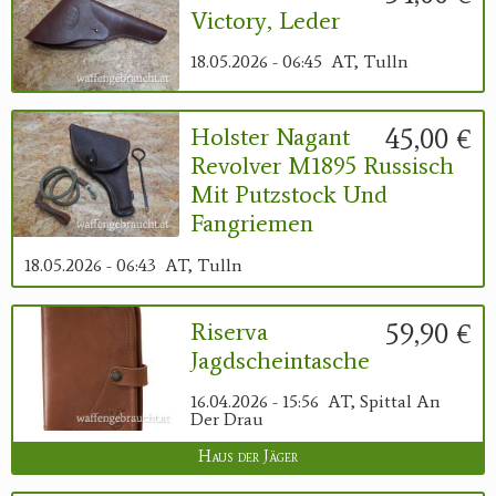
Victory, Leder
18.05.2026 - 06:45
AT, Tulln
45,00 €
Holster Nagant
Revolver M1895 Russisch
Mit Putzstock Und
Fangriemen
18.05.2026 - 06:43
AT, Tulln
59,90 €
Riserva
Jagdscheintasche
16.04.2026 - 15:56
AT, Spittal An
Der Drau
Haus der Jäger