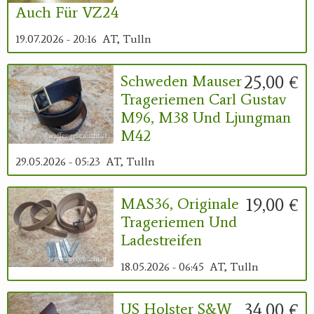
Auch Für VZ24
19.07.2026 - 20:16
AT, Tulln
25,00 €
Schweden Mauser
Trageriemen Carl Gustav
M96, M38 Und Ljungman
M42
29.05.2026 - 05:23
AT, Tulln
19,00 €
MAS36, Originale
Trageriemen Und
Ladestreifen
18.05.2026 - 06:45
AT, Tulln
34,00 €
US Holster S&W