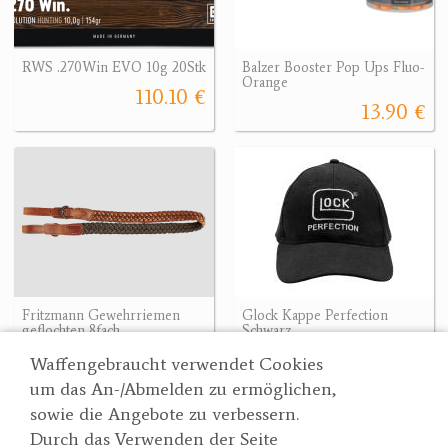
RWS .270Win EVO 10g 20Stk
Balzer Booster Pop Ups Fluo-
Orange
110.10 €
13.90 €
Fritzmann Gewehrriemen
Glock Kappe Perfection
geflochten 8fach
Schwarz
56 €
17.88 €
Waffengebraucht verwendet Cookies
um das An-/Abmelden zu ermöglichen,
sowie die Angebote zu verbessern.
Durch das Verwenden der Seite
Wertgarner 1820
Suche