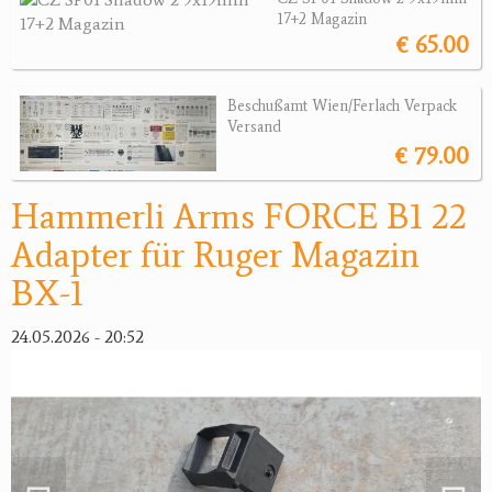
17+2 Magazin
Magazine
€ 65.00
Montagen, Ersatzteile
Lederartikel
Beschußamt Wien/Ferlach Verpack
Messer
Versand
Sonstiges Zubehör
€ 79.00
Jagdangebote
Hammerli Arms FORCE B1 22
Jagdreviere
Adapter für Ruger Magazin
BX-1
Bücher, Videos
24.05.2026 - 20:52
Antikes
Geschenke
Reviereinrichtungen