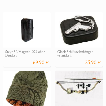
Steyr SL Magazin .223 ohne
Glock Schlüsselanhänger
Drücker
vernickelt
169.90 €
25.90 €