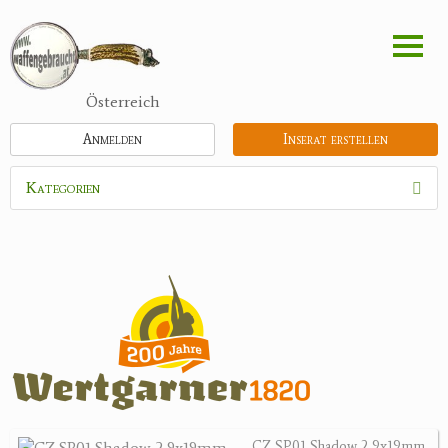
Direkt
zum
Inhalt
Österreich
Anmelden
Inserat erstellen
Kategorien
Waffen
Munition
Optik
Bogensport
Zubehör
Holster, Futterale
CZ SP01 Shadow 2 9x19mm