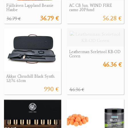
Fjällräven Lappland Beanie
AC CB Jun. WIND FIRE
Haube
camo 20Pfund
36.79 €
56.28 €
36.79 €
Leatherman Sceletool KB-OD
Green
46.36 €
Akkar Chruchill Black Synth.
12/76 61cm
990 €
46.36 €