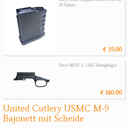
10 Schuss
Magazine
Montagen, Ersatzteile
Lederartikel
Messer
Sonstiges Zubehör
€ 35.00
Jagdangebote
Jagdreviere
Steyr MOD. L / SSG Abzugbügel
Bücher, Videos
Antikes
€ 140.00
Geschenke
United Cutlery USMC M-9
Reviereinrichtungen
Bajonett mit Scheide