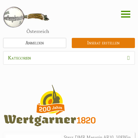
Direkt
zum
Inhalt
Österreich
Anmelden
Inserat erstellen
Kategorien
Waffen
Munition
Optik
Bogensport
Zubehör
Holster, Futterale
Steyr DMR Magazin AR10 .308Win