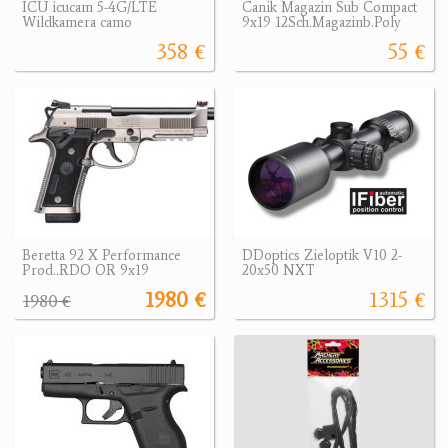
ICU icucam 5-4G/LTE
Canik Magazin Sub Compact
Wildkamera camo
9x19 12Sch.Magazinb.Poly
358 €
55 €
Beretta 92 X Performance
DDoptics Zieloptik V10 2-
Prod..RDO OR 9x19
20x50 NXT
1980 €
1315 €
1980 €