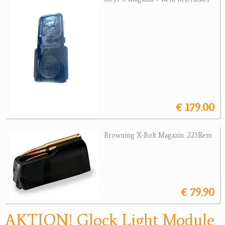
Magazine
Montagen, Ersatzteile
Lederartikel
Messer
Sonstiges Zubehör
Jagdangebote
€ 179.00
Jagdreviere
Bücher, Videos
Browning X-Bolt Magazin .223Rem
Antikes
Geschenke
€ 79.90
Reviereinrichtungen
AKTION! Glock Light Module