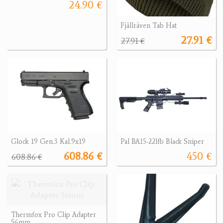
24.90 €
Fjällräven Tab Hat
27.91 €
27.91 €
Glock 19 Gen.3 Kal.9x19
Pal BA15-22lfb Black Sniper
608.86 €
450 €
608.86 €
Thermfox Pro Clip Adapter
56mm