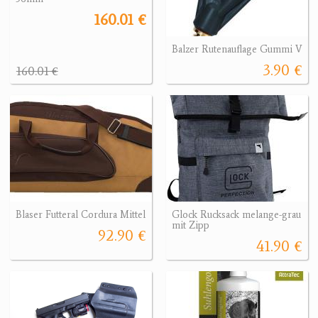
160.01 €
Balzer Rutenauflage Gummi V
3.90 €
160.01 €
Blaser Futteral Cordura Mittel
Glock Rucksack melange-grau
mit Zipp
92.90 €
41.90 €