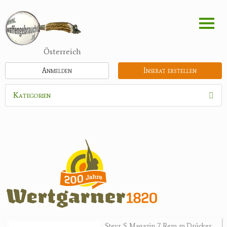
Direkt
zum
Inhalt
Österreich
Anmelden
Inserat erstellen
Kategorien
Waffen
Munition
Optik
Bogensport
Zubehör
Holster, Futterale
Steyr S Magazin 7 Rem m.Drücker