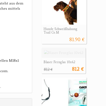
esteht aus dem
ches mittels
Hunde Schweißhalsung
Trail Gr.M
81.90 €
ellen M18x1
Blaser Fernglas 10x42
812 €
812 €
.com.
.