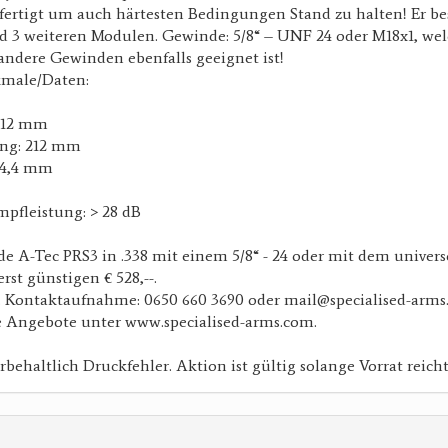
fertigt um auch härtesten Bedingungen Stand zu halten! Er b
3 weiteren Modulen. Gewinde: 5/8“ – UNF 24 oder M18x1, wel
 andere Gewinden ebenfalls geeignet ist!
kmale/Daten:
212 mm
ung: 212 mm
44,4 mm
pfleistung: > 28 dB
e A-Tec PRS3 in .338 mit einem 5/8“ - 24 oder mit dem univers
st günstigen € 528,--.
. Kontaktaufnahme: 0650 660 3690 oder mail@specialised-arms
e Angebote unter www.specialised-arms.com.
behaltlich Druckfehler. Aktion ist gültig solange Vorrat reicht