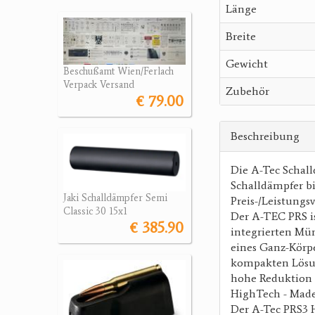
Länge
Breite
Gewicht
Beschußamt Wien/Ferlach
Verpack Versand
Zubehör
€ 79.00
Beschreibung
Die A-Tec Schall
Schalldämpfer b
Jaki Schalldämpfer Semi
Preis-/Leistungsv
Classic 30 15x1
Der A-TEC PRS is
€ 385.90
integrierten Mün
eines Ganz-Körp
kompakten Lösung
hohe Reduktion 
HighTech - Made 
Der A-Tec PRS3 H