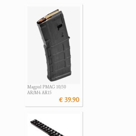
Magpul PMAG 10/30
AR/M4 AR15
€ 39.90