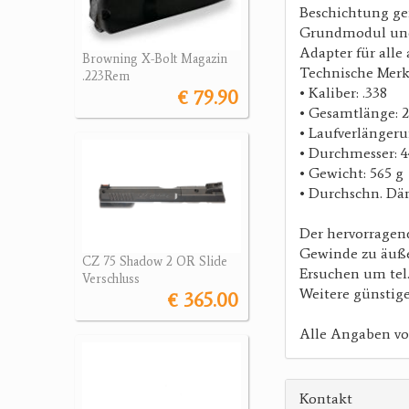
Beschichtung ge
Grundmodul und 
Adapter für alle
Browning X-Bolt Magazin
Technische Mer
.223Rem
• Kaliber: .338
€ 79.90
• Gesamtlänge: 
• Laufverlänger
• Durchmesser: 
• Gewicht: 565 g
• Durchschn. Däm
Der hervorragend
Gewinde zu äußer
CZ 75 Shadow 2 OR Slide
Ersuchen um tel
Verschluss
Weitere günstig
€ 365.00
Alle Angaben vor
Kontakt