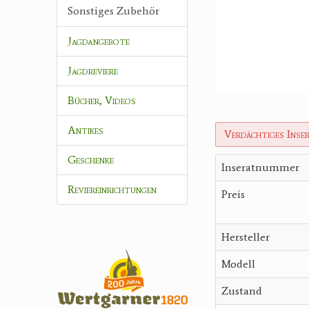
Sonstiges Zubehör
Jagdangebote
Jagdreviere
Bücher, Videos
Antikes
Verdächtiges Inse
Geschenke
Inseratnummer
Reviereinrichtungen
Preis
Hersteller
Modell
Zustand