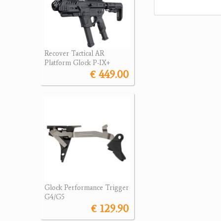
Recover Tactical AR
Platform Glock P-IX+
€ 449.00
Glock Performance Trigger
G4/G5
€ 129.90