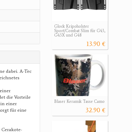
Glock Kripoholster
Sport/Combat Slim für G43,
G43X und G48
13.90 €
ne dabei. A-Tec
eichnetes
einer
t die Vorteile
Blaser Keramik Tasse Camo
in einer
32.90 €
orgt für eine
r Cerakote-