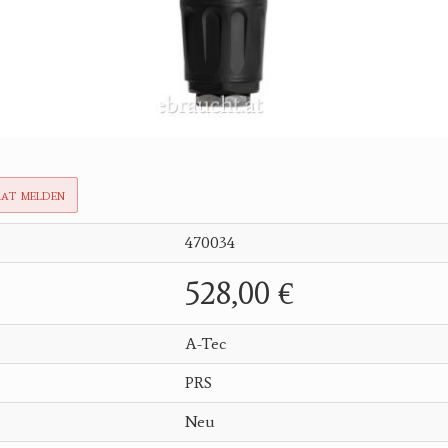
rat melden
470034
528,00 €
A-Tec
PRS
Neu