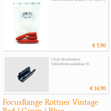
Magazine
Montagen, Ersatzteile
Lederartikel
Messer
Sonstiges Zubehör
Jagdangebote
€ 5.90
Jagdreviere
Glock Abnehmbare
Schließfederaufnahme 01
Bücher, Videos
Antikes
Geschenke
€ 16.90
Reviereinrichtungen
FocusRange Rottner Vintage
Red / Green / Blue