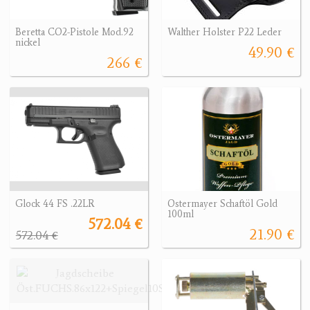
Beretta CO2-Pistole Mod.92
Walther Holster P22 Leder
nickel
49.90 €
266 €
Glock 44 FS .22LR
Ostermayer Schaftöl Gold
100ml
572.04 €
21.90 €
572.04 €