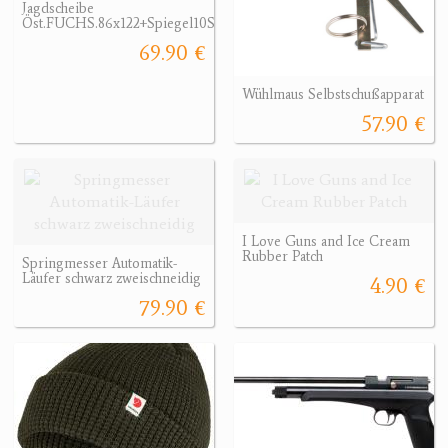
Jagdscheibe
Öst.FUCHS.86x122+Spiegel10STk.
69.90 €
Wühlmaus Selbstschußapparat
57.90 €
I Love Guns and Ice Cream
Rubber Patch
Springmesser Automatik-
Läufer schwarz zweischneidig
4.90 €
79.90 €