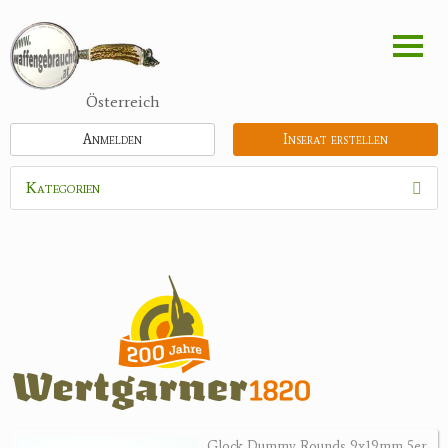
Direkt
zum
Inhalt
Österreich
Anmelden
Inserat erstellen
Kategorien
Waffen
Munition
Optik
Bogensport
Zubehör
Holster, Futterale
Glock Dummy Rounds 9x19mm 5er